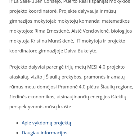
ir La Salle-Buen Consejo, Puerto Real (Ispanija) mokyklos
projekto koordinatorė. Projekte dalyvauja ir mūsų
gimnazijos mokytojai: mokytojų komanda: matematikos
mokytojos: Rima Ernestienė, Aistė Venclovienė, biologijos
mokytoja Kristina Muraškienė, IT mokytoja ir projekto
koordinatorė gimnazijoje Daiva Bukelytė.
Projekto dalyviai parengė trijų metų MESI 4.0 projekto
ataskaitą, vizito į Šiaulių prekybos, pramonės ir amatų
rūmus metu domėjosi Pramonė 4.0 plėtra Šiaulių regione,
žiedinės ekonomikos, atsinaujinančių energijos išteklių
perspektyvomis mūsų krašte.
Apie vykdomą projektą
Daugiau informacijos