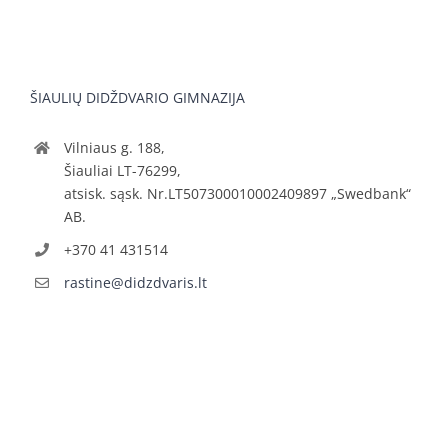
ŠIAULIŲ DIDŽDVARIO GIMNAZIJA
Vilniaus g. 188,
Šiauliai LT-76299,
atsisk. sąsk. Nr.LT507300010002409897 „Swedbank“
AB.
+370 41 431514
rastine@didzdvaris.lt