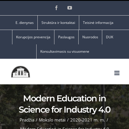
Skip
Facebook
YouTube
to
content
E. dienynas
Struktūra ir kontaktai
Teisinė informacija
Korupcijos prevencija
Paslaugos
Nuorodos
DUK
Konsultavimasis su visuomene
Modern Education in
Science for Industry 4.0
Pradžia
/
Mokslo metai
/
2020-2021 m. m.
/
Modern Education in Science for Industry 4.0