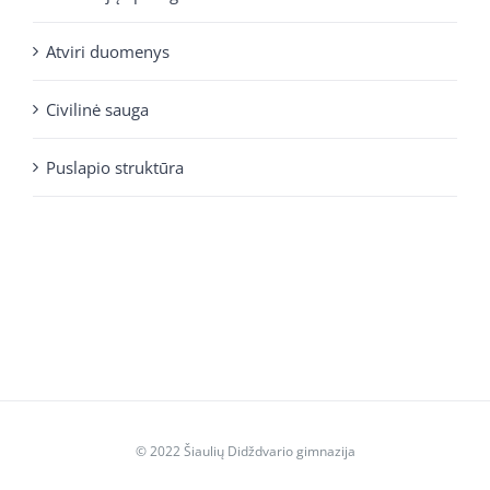
Atviri duomenys
Civilinė sauga
Puslapio struktūra
© 2022 Šiaulių Didždvario gimnazija