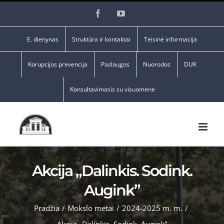
Skip
Facebook
YouTube
to
content
E. dienynas
Struktūra ir kontaktai
Teisinė informacija
Korupcijos prevencija
Paslaugos
Nuorodos
DUK
Konsultavimasis su visuomene
Akcija „Dalinkis. Sodink.
Augink”
Pradžia
/
Mokslo metai
/
2024-2025 m. m.
/
Akcija „Dalinkis. Sodink. Augink”