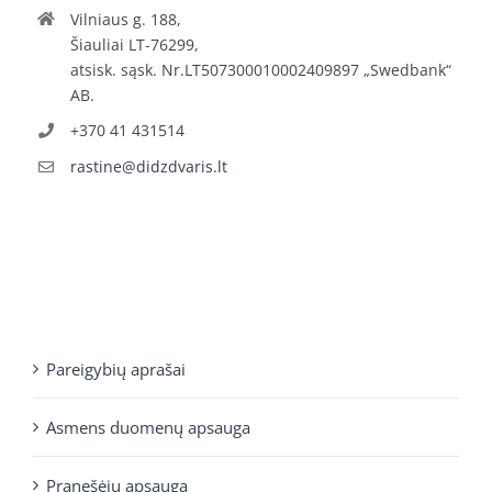
Vilniaus g. 188,
Šiauliai LT-76299,
atsisk. sąsk. Nr.LT507300010002409897 „Swedbank“
AB.
+370 41 431514
rastine@didzdvaris.lt
Pareigybių aprašai
Asmens duomenų apsauga
Pranešėjų apsauga