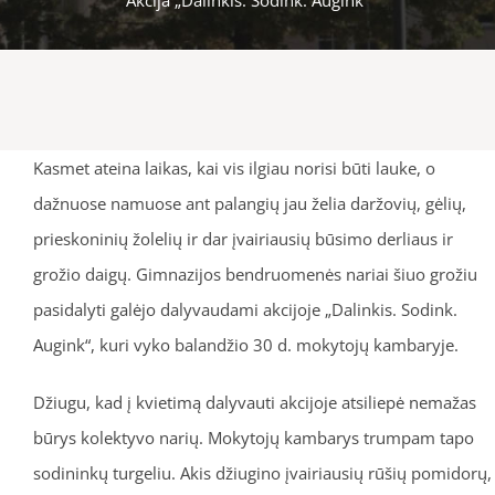
Kasmet ateina laikas, kai vis ilgiau norisi būti lauke, o
dažnuose namuose ant palangių jau želia daržovių, gėlių,
prieskoninių žolelių ir dar įvairiausių būsimo derliaus ir
grožio daigų. Gimnazijos bendruomenės nariai šiuo grožiu
pasidalyti galėjo dalyvaudami akcijoje „Dalinkis. Sodink.
Augink“, kuri vyko balandžio 30 d. mokytojų kambaryje.
Džiugu, kad į kvietimą dalyvauti akcijoje atsiliepė nemažas
būrys kolektyvo narių. Mokytojų kambarys trumpam tapo
sodininkų turgeliu. Akis džiugino įvairiausių rūšių pomidorų,