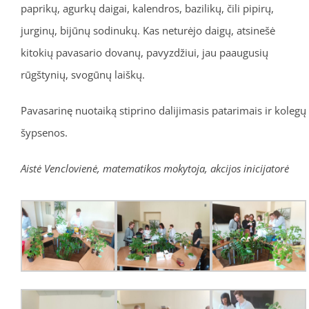
paprikų, agurkų daigai, kalendros, bazilikų, čili pipirų,
jurginų, bijūnų sodinukų. Kas neturėjo daigų, atsinešė
kitokių pavasario dovanų, pavyzdžiui, jau paaugusių
rūgštynių, svogūnų laiškų.
Pavasarinę nuotaiką stiprino dalijimasis patarimais ir kolegų
šypsenos.
Aistė Venclovienė, matematikos mokytoja, akcijos inicijatorė