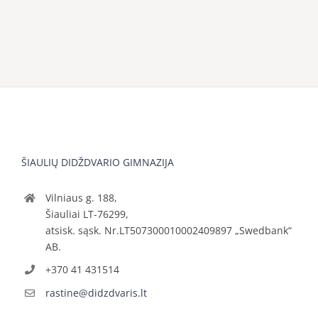
ŠIAULIŲ DIDŽDVARIO GIMNAZIJA
Vilniaus g. 188,
Šiauliai LT-76299,
atsisk. sąsk. Nr.LT507300010002409897 „Swedbank“
AB.
+370 41 431514
rastine@didzdvaris.lt