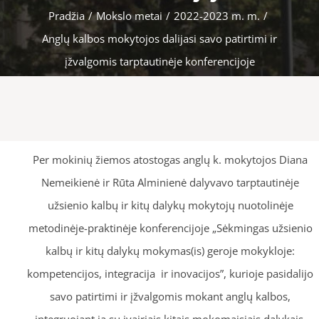
Pradžia
/
Mokslo metai
/
2022-2023 m. m.
/
Anglų kalbos mokytojos dalijasi savo patirtimi ir
įžvalgomis tarptautinėje konferencijoje
Per mokinių žiemos atostogas anglų k. mokytojos Diana
Nemeikienė ir Rūta Alminienė dalyvavo tarptautinėje
užsienio kalbų ir kitų dalykų mokytojų nuotolinėje
metodinėje-praktinėje konferencijoje „Sėkmingas užsienio
kalbų ir kitų dalykų mokymas(is) geroje mokykloje:
kompetencijos, integracija ir inovacijos”, kurioje pasidalijo
savo patirtimi ir įžvalgomis mokant anglų kalbos,
integruojant ją su įvairiais kitais mokomaisiais dalykais,