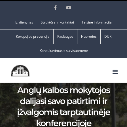
Skip
Facebook
YouTube
to
content
E. dienynas
Struktūra ir kontaktai
Teisinė informacija
Korupcijos prevencija
Paslaugos
Nuorodos
DUK
Konsultavimasis su visuomene
Anglų kalbos mokytojos
dalijasi savo patirtimi ir
įžvalgomis tarptautinėje
konferencijoje