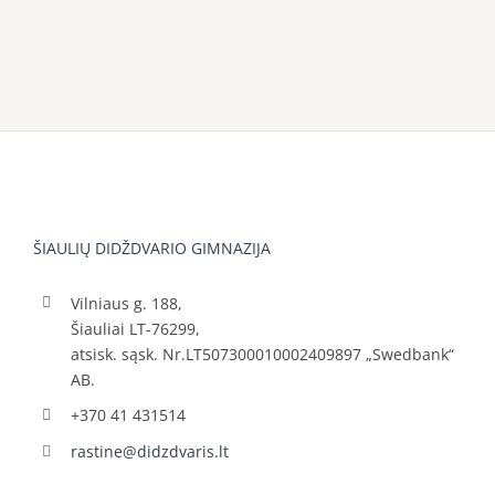
ŠIAULIŲ DIDŽDVARIO GIMNAZIJA
Vilniaus g. 188,
Šiauliai LT-76299,
atsisk. sąsk. Nr.LT507300010002409897 „Swedbank“
AB.
+370 41 431514
rastine@didzdvaris.lt