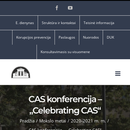
Skip
Facebook
YouTube
to
content
E. dienynas
Struktūra ir kontaktai
Teisinė informacija
Korupcijos prevencija
Paslaugos
Nuorodos
DUK
Konsultavimasis su visuomene
CAS konferencija –
„Celebrating CAS“
Pradžia
/
Mokslo metai
/
2020-2021 m. m.
/
CAS konferencija – „Celebrating CAS“