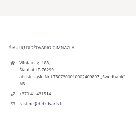
ŠIAULIŲ DIDŽDVARIO GIMNAZIJA
Vilniaus g. 188,
Šiauliai LT-76299,
atsisk. sąsk. Nr.LT507300010002409897 „Swedbank“
AB.
+370 41 431514
rastine@didzdvaris.lt