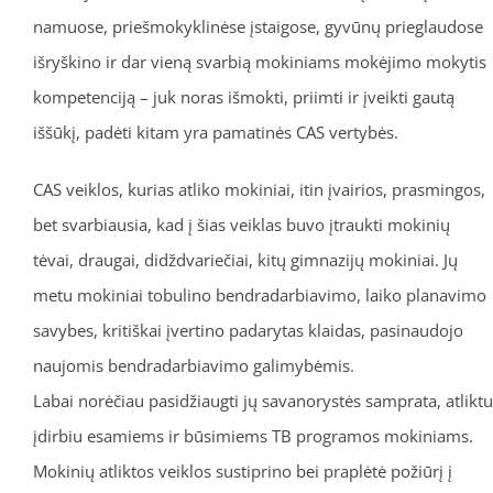
namuose, priešmokyklinėse įstaigose, gyvūnų prieglaudose
išryškino ir dar vieną svarbią mokiniams mokėjimo mokytis
kompetenciją – juk noras išmokti, priimti ir įveikti gautą
iššūkį, padėti kitam yra pamatinės CAS vertybės.
CAS veiklos, kurias atliko mokiniai, itin įvairios, prasmingos,
bet svarbiausia, kad į šias veiklas buvo įtraukti mokinių
tėvai, draugai, didždvariečiai, kitų gimnazijų mokiniai. Jų
metu mokiniai tobulino bendradarbiavimo, laiko planavimo
savybes, kritiškai įvertino padarytas klaidas, pasinaudojo
naujomis bendradarbiavimo galimybėmis.
Labai norėčiau pasidžiaugti jų savanorystės samprata, atliktu
įdirbiu esamiems ir būsimiems TB programos mokiniams.
Mokinių atliktos veiklos sustiprino bei praplėtė požiūrį į