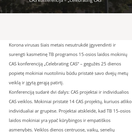
Korona virusas šiais metais nesutrukdė įgyvendinti ir
surengti kasmetinę TB programos 15-osios laidos mokinių
CAS konferenciją „Celebrating CAS“ – gegužės 25 dienos
popietę mokiniai nuotoliniu būdu pristatė savo dvejų metų
veiklą ir įgytą gerąją patirtį.
Konferenciją sudarė dvi dalys: CAS projektai ir individualios
CAS veiklos. Mokiniai pristatė 14 CAS projektų, kuriuos atliko
individualiai ar grupėse. Projektai atskleidė, kad TB 15-osios
laidos mokiniai yra ypač kūrybingos ir empatiškos
asmenybės. Veiklos dienos centruose, vaikų, senelių