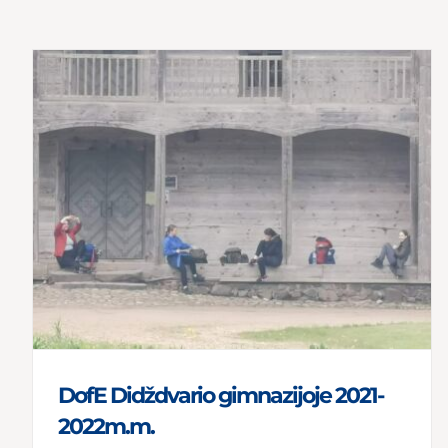
DofE Didždvario gimnazijoje 2021-
2022m.m.