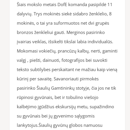
Šiais mokslo metais DofE komanda pasipildė 11
dalyvių. Trys mokinės siekė sidabro ženklelio, 8
mokinės, o tai yra suformuotos net dvi grupės
bronzos ženkleliui gauti. Merginos pasirinko
įvairias veiklas, išsikelti tikslai labia individualūs.
Mokomasi vokiečių, prancūzų kalbų, nerti, gaminti
valgį , piešti, dainuoti, fotografijos bei suvokti
teksto subtilybes perskaitant ne mažiau kaip vieną
kūrinį per savaitę. Savanoriauti pirmokės
pasirinko Šiaulių Gamtininkų stotyje, čia jos ne tik
rūpinosi gyvūnais, bet ir tobulino viešojo
kalbėjimo įgūdžius ekskursijų metu, supažindino
su gyvūnais bei jų gyvenimo sąlygomis
lankytojus.Šiaulių gyvūnų globos namuosu