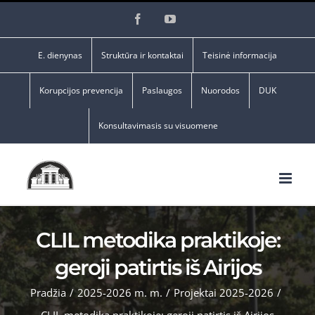
Skip
Facebook
YouTube
to
content
E. dienynas
Struktūra ir kontaktai
Teisinė informacija
Korupcijos prevencija
Paslaugos
Nuorodos
DUK
Konsultavimasis su visuomene
CLIL metodika praktikoje:
geroji patirtis iš Airijos
Pradžia
/
2025-2026 m. m.
/
Projektai 2025-2026
/
CLIL metodika praktikoje: geroji patirtis iš Airijos