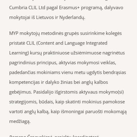
Cumbria CLIL Ltd pagal Erasmus+ programą, dalyvavo
mokytojai iš Lietuvos ir Nyderlandų.
MYP mokytojų metodinės grupės susirinkime kolegės
pristatė CLIL (Content and Language Integrated
Learning) kursų praktiniuose užsiėmimuose nagrinėtus
pagrindinius principus, aktyvias mokymosi veiklas,
padedančias mokiniams vienu metu ugdytis bendrąsias
kompetencijas ir dalyko žinias bei anglų kalbos
gebėjimus. Pasidalijo išgirstomis aktyvaus mokymo(si)
strategijomis, būdais, kaip skatinti mokinius pamokose
vartoti anglų kalbą, kaip išmoningai paruošti mokomąją
medžiagą.
Romena
Čepauskienė, projektų koordinatorė