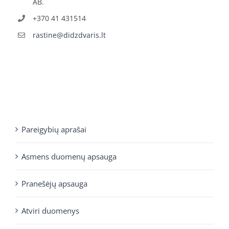
AB.
+370 41 431514
rastine@didzdvaris.lt
Pareigybių aprašai
Asmens duomenų apsauga
Pranešėjų apsauga
Atviri duomenys