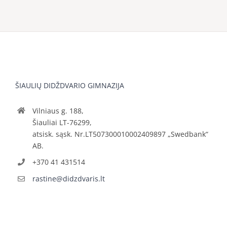
ŠIAULIŲ DIDŽDVARIO GIMNAZIJA
Vilniaus g. 188,
Šiauliai LT-76299,
atsisk. sąsk. Nr.LT507300010002409897 „Swedbank“
AB.
+370 41 431514
rastine@didzdvaris.lt