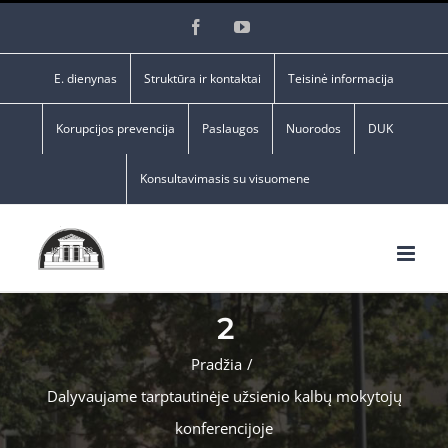
Skip
Facebook
YouTube
to
content
E. dienynas
Struktūra ir kontaktai
Teisinė informacija
Korupcijos prevencija
Paslaugos
Nuorodos
DUK
Konsultavimasis su visuomene
2
Pradžia
/
Dalyvaujame tarptautinėje užsienio kalbų mokytojų
konferencijoje