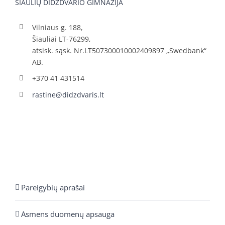
ŠIAULIŲ DIDŽDVARIO GIMNAZIJA
Vilniaus g. 188,
Šiauliai LT-76299,
atsisk. sąsk. Nr.LT507300010002409897 „Swedbank“
AB.
+370 41 431514
rastine@didzdvaris.lt
Pareigybių aprašai
Asmens duomenų apsauga