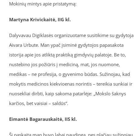
Mokinių mintys apie pristatymą:
Martyna Krivickaitė, IIG kl.
Dalyvavau Digiklasės organizuotame susitikime su gydytoja
Aivara Urbute. Man ypač įsiminė gydytojos papasakota
istorija apie jos atliktą praktiką gimdyvių palatoje. Be to,
nustebino jos požiūris į mediciną, mat, jos nuomone,
medikas – ne profesija, o gyvenimo būdas. Sužinojau, kad
mokytis medicinos kiekvioenas norintis – tereikia sunkiai ir
nuosekliai dirbti, kaip sakoma patarlėje: „Mokslo šaknys
karčios, bet vaisiai – saldūs“.
Eimantė Bagarauskaitė, IIS kl.
Ši paskaita man buvo labai naudinga, nes plačiau sužinojau