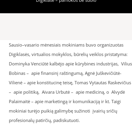
Sausio–vasario mėnesiais mokiniams buvo organizuotas
Digiklasės, virtualios mokyklos, būrelių veiklos pristatyma:
Dominyka Venciūtė kalbėjo apie kūrybines industrijas, Vilius
Bobinas – apie finansinį raštingumą, Agnė Juškevičiūtė-
Vilienė – apie konstitucinę teisę, Tomas Vytautas Raskevičius
– apie politiką, Aivara Urbutė – apie mediciną, o Alvydė
Palaimaitė – apie marketingą ir komunikaciją ir kt. Taigi
mokiniai turėjo puikią galimybę sužinoti įvairių sričių
profesionalų patirčių, padiskutuoti.