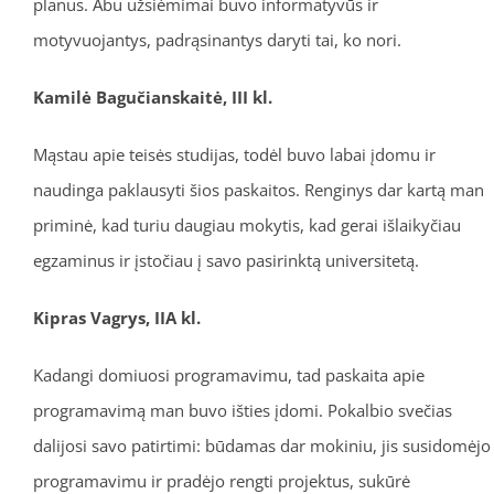
planus. Abu užsiėmimai buvo informatyvūs ir
motyvuojantys, padrąsinantys daryti tai, ko nori.
Kamilė Bagučianskaitė, III kl.
Mąstau apie teisės studijas, todėl buvo labai įdomu ir
naudinga paklausyti šios paskaitos. Renginys dar kartą man
priminė, kad turiu daugiau mokytis, kad gerai išlaikyčiau
egzaminus ir įstočiau į savo pasirinktą universitetą.
Kipras Vagrys, IIA kl.
Kadangi domiuosi programavimu, tad paskaita apie
programavimą man buvo išties įdomi. Pokalbio svečias
dalijosi savo patirtimi: būdamas dar mokiniu, jis susidomėjo
programavimu ir pradėjo rengti projektus, sukūrė