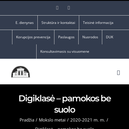
Skip
Facebook
YouTube
to
content
E. dienynas
Struktūra ir kontaktai
Teisinė informacija
Korupcijos prevencija
Paslaugos
Nuorodos
DUK
Konsultavimasis su visuomene
Digiklasė – pamokos be
suolo
Pradžia
/
Mokslo metai
/
2020-2021 m. m.
/
Digiklasė – pamokos be suolo