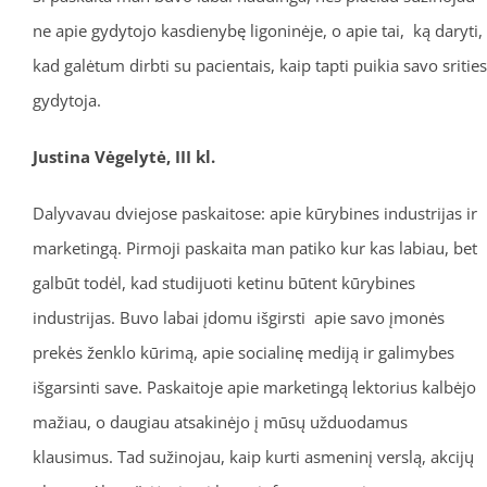
ne apie gydytojo kasdienybę ligoninėje, o apie tai, ką daryti,
kad galėtum dirbti su pacientais, kaip tapti puikia savo srities
gydytoja.
Justina Vėgelytė, III kl.
Dalyvavau dviejose paskaitose: apie kūrybines industrijas ir
marketingą. Pirmoji paskaita man patiko kur kas labiau, bet
galbūt todėl, kad studijuoti ketinu būtent kūrybines
industrijas. Buvo labai įdomu išgirsti apie savo įmonės
prekės ženklo kūrimą, apie socialinę mediją ir galimybes
išgarsinti save. Paskaitoje apie marketingą lektorius kalbėjo
mažiau, o daugiau atsakinėjo į mūsų užduodamus
klausimus. Tad sužinojau, kaip kurti asmeninį verslą, akcijų