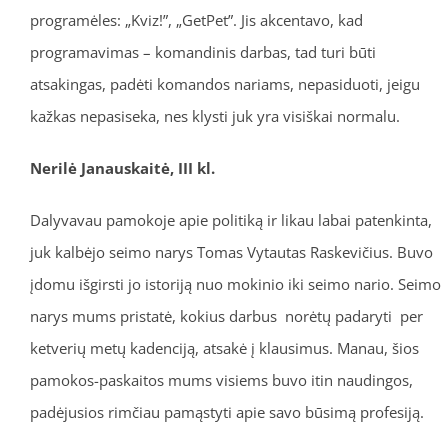
programėles: „Kviz!”, „GetPet”. Jis akcentavo, kad
programavimas – komandinis darbas, tad turi būti
atsakingas, padėti komandos nariams, nepasiduoti, jeigu
kažkas nepasiseka, nes klysti juk yra visiškai normalu.
Nerilė Janauskaitė, III kl.
Dalyvavau pamokoje apie politiką ir likau labai patenkinta,
juk kalbėjo seimo narys Tomas Vytautas Raskevičius. Buvo
įdomu išgirsti jo istoriją nuo mokinio iki seimo nario. Seimo
narys mums pristatė, kokius darbus norėtų padaryti per
ketverių metų kadenciją, atsakė į klausimus. Manau, šios
pamokos-paskaitos mums visiems buvo itin naudingos,
padėjusios rimčiau pamąstyti apie savo būsimą profesiją.