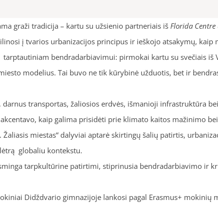
ama graži tradicija – kartu su užsienio partneriais iš
Florida Centre
inosi į tvarios urbanizacijos principus ir ieškojo atsakymų, kaip m
 tarptautiniam bendradarbiavimui: pirmokai kartu su svečiais iš 
es miesto modelius. Tai buvo ne tik kūrybinė užduotis, bet ir bendr
, darnus transportas, žaliosios erdvės, išmanioji infrastruktūra b
akcentavo, kaip galima prisidėti prie klimato kaitos mažinimo b
. Žaliasis miestas“ dalyviai aptarė skirtingų šalių patirtis, urbaniz
lėtrą globaliu kontekstu.
asminga tarpkultūrine patirtimi, stiprinusia bendradarbiavimo ir k
 mokiniai Didždvario gimnazijoje lankosi pagal Erasmus+ mokini