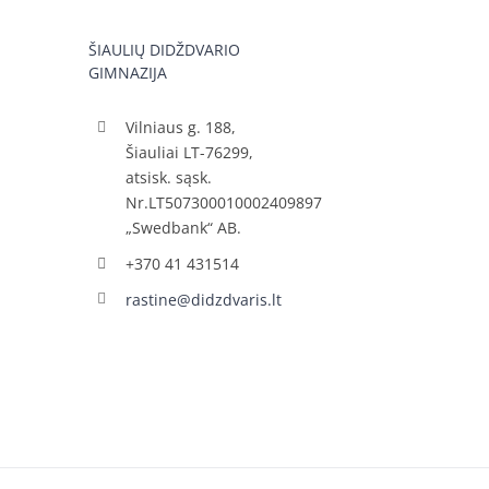
ŠIAULIŲ DIDŽDVARIO
GIMNAZIJA
Vilniaus g. 188,
Šiauliai LT-76299,
atsisk. sąsk.
Nr.LT507300010002409897
„Swedbank“ AB.
+370 41 431514
rastine@didzdvaris.lt