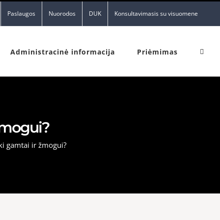
Paslaugos
Nuorodos
DUK
Konsultavimasis su visuomene
Administracinė informacija
Priėmimas
 žmogui?
ški gamtai ir žmogui?