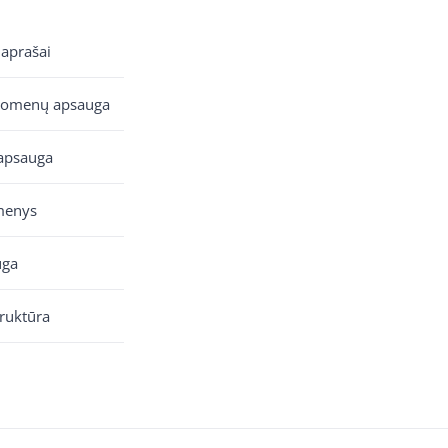
 aprašai
uomenų apsauga
apsauga
menys
uga
truktūra