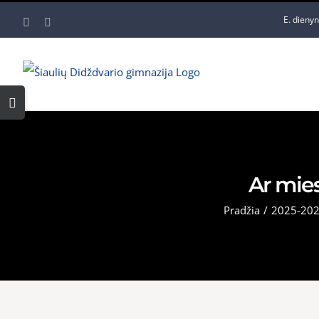
Skip
E. dieny
Facebook
YouTube
to
content
Toggle
Sliding
Bar
Area
Ar mies
Pradžia
/
2025-202