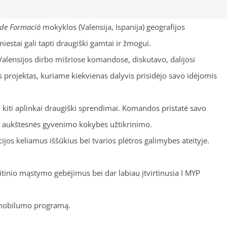
 de Formació
mokyklos (Valensija, Ispanija) geografijos
iestai gali tapti draugiški gamtai ir žmogui.
Valensijos dirbo mišriose komandose, diskutavo, dalijosi
as projektas, kuriame kiekvienas dalyvis prisidėjo savo idėjomis
ei kiti aplinkai draugiški sprendimai. Komandos pristatė savo
ei aukštesnės gyvenimo kokybės užtikrinimo.
acijos keliamus iššūkius bei tvarios plėtros galimybes ateityje.
ritinio mąstymo gebėjimus bei dar labiau įtvirtinusia I MYP
ų mobilumo programą.