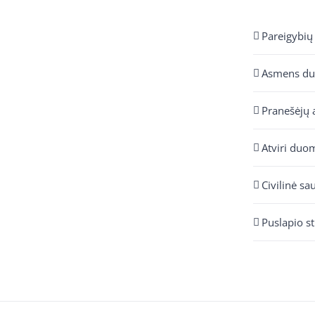
Pareigybių
Asmens d
Pranešėjų 
Atviri duo
Civilinė sa
Puslapio s