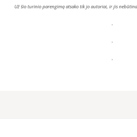
Už šio turinio parengimą atsako tik jo autoriai, ir jis nebūti