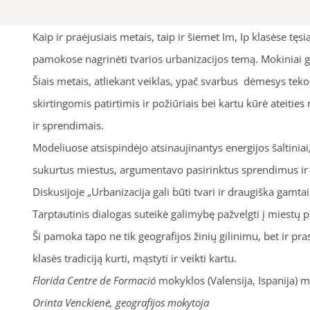
Kaip ir praėjusiais metais, taip ir šiemet I
m, Ip klasėse tęsi
pamokose nagrinėti tvarios urbanizacijos temą. Mokiniai gil
Ši
ais metais, atliekant veiklas, ypač svarbus dėmesys teko
skirtingomis patirtimis ir požiūriais bei kartu kūrė ateiti
ir sprendimais.
Modeliuose atsispindėjo atsinaujinantys energijos šaltiniai
sukurtus miestus, argumentavo pasirinktus sprendimus ir 
Diskusijoje „Urbanizacija gali būti tvari ir draugiška gamtai
Tarptautinis dialogas suteikė galimybę pažvelgti į miestų p
Ši pamoka tapo ne tik geografijos žinių gilinimu, bet ir pr
klasės tradiciją kurti, mąstyti ir veikti kartu.
Florida Centre de Formació
mokyklos (Valensija, Ispanija)
Orinta Venckienė, geografijos mokytoja