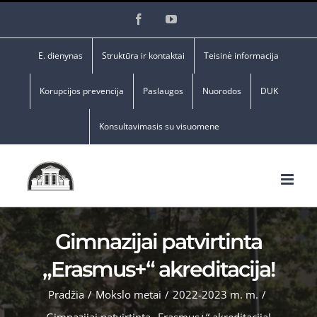
Skip
Facebook
YouTube
to
content
E. dienynas
Struktūra ir kontaktai
Teisinė informacija
Korupcijos prevencija
Paslaugos
Nuorodos
DUK
Konsultavimasis su visuomene
Gimnazijai patvirtinta
„Erasmus+“ akreditacija!
Pradžia
/
Mokslo metai
/
2022-2023 m. m.
/
Gimnazijai patvirtinta „Erasmus+“ akreditacija!