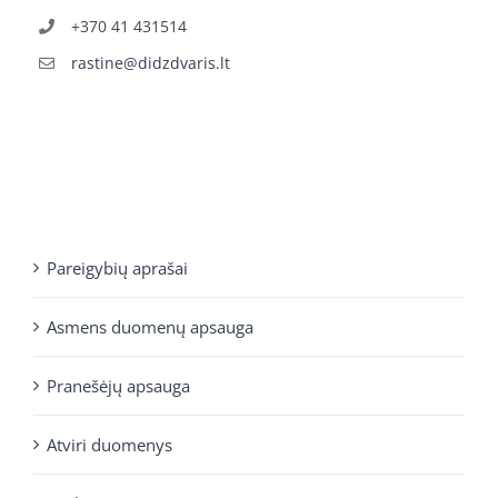
+370 41 431514
rastine@didzdvaris.lt
Pareigybių aprašai
Asmens duomenų apsauga
Pranešėjų apsauga
Atviri duomenys