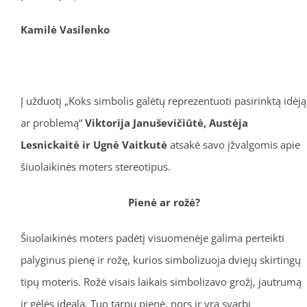
Kamilė Vasilenko
Į užduotį „Koks simbolis galėtų reprezentuoti pasirinktą idėją
ar problemą“
Viktorija
Januševičiūtė, Austėja
Lesnickaitė ir Ugnė Vaitkutė
atsakė savo įžvalgomis apie
šiuolaikinės moters stereotipus.
Pienė ar rožė?
Šiuolaikinės moters padėtį visuomenėje galima perteikti
palyginus pienę ir rožę, kurios simbolizuoja dviejų skirtingų
tipų moteris. Rožė visais laikais simbolizavo grožį, jautrumą
ir gėlės idealą. Tuo tarpu pienė, nors ir yra svarbi