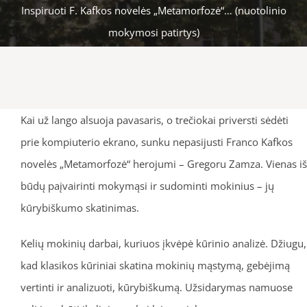
Inspiruoti F. Kafkos novelės „Metamorfozė“… (nuotolinio
mokymosi patirtys)
Kai už lango alsuoja pavasaris, o trečiokai priversti sėdėti
prie kompiuterio ekrano, sunku nepasijusti Franco Kafkos
novelės „Metamorfozė“ herojumi – Gregoru Zamza. Vienas iš
būdų paįvairinti mokymąsi ir sudominti mokinius – jų
kūrybiškumo skatinimas.
Kelių mokinių darbai, kuriuos įkvėpė kūrinio analizė. Džiugu,
kad klasikos kūriniai skatina mokinių mąstymą, gebėjimą
vertinti ir analizuoti, kūrybiškumą. Užsidarymas namuose