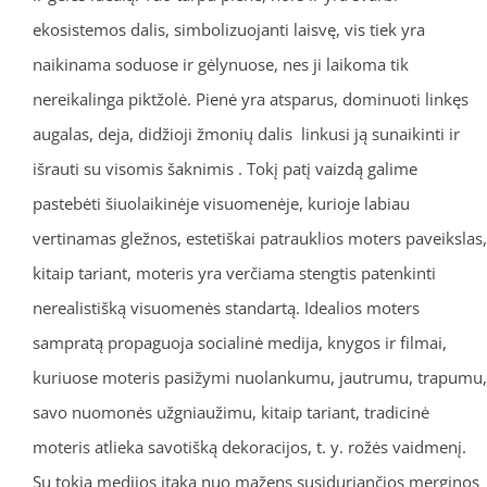
ekosistemos dalis, simbolizuojanti laisvę, vis tiek yra
naikinama soduose ir gėlynuose, nes ji laikoma tik
nereikalinga piktžolė. Pienė yra atsparus, dominuoti linkęs
augalas, deja, didžioji žmonių dalis linkusi ją sunaikinti ir
išrauti su visomis šaknimis . Tokį patį vaizdą galime
pastebėti šiuolaikinėje visuomenėje, kurioje labiau
vertinamas gležnos, estetiškai patrauklios moters paveikslas,
kitaip tariant, moteris yra verčiama stengtis patenkinti
nerealistišką visuomenės standartą. Idealios moters
sampratą propaguoja socialinė medija, knygos ir filmai,
kuriuose moteris pasižymi nuolankumu, jautrumu, trapumu,
savo nuomonės užgniaužimu, kitaip tariant, tradicinė
moteris atlieka savotišką dekoracijos, t. y. rožės vaidmenį.
Su tokia medijos įtaka nuo mažens susiduriančios merginos