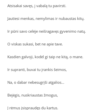
Atsisakai savęs, į vabalą tu pavirsti.
Jautiesi menkas, nemylimas ir nubaustas kitų.
Ir pūni savo celėje neišragavęs gyvenimo natų.
O viskas sukasi, bet ne apie tave.
Kasdien galvoji, kodėl gi taip ne kitą, o mane.
Ir supranti, buvai tu įrankis šeimos,
Na, o dabar nebesugrįši atgalios…
Bejėgis, nuskriaustas žmogus,
Į rėmus įsispraudęs du kartus.