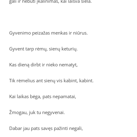
gali ir nebūti įkalinimas, kai laisva siela.
Gyvenimo peizažas menkas ir niūrus.
Gyvent tarp rėmų, sienų keturių.
Kas dieną dirbt ir nieko nematyt,
Tik rėmelius ant sienų vis kabint, kabint.
Kai laikas bėga, pats nepamatai,
Žmogau, juk tu negyvenai.
Dabar jau pats savęs pažinti negali,