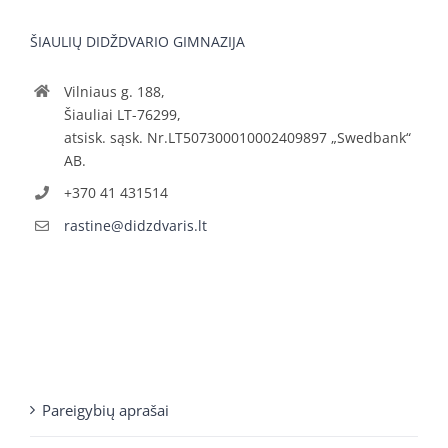
ŠIAULIŲ DIDŽDVARIO GIMNAZIJA
Vilniaus g. 188,
Šiauliai LT-76299,
atsisk. sąsk. Nr.LT507300010002409897 „Swedbank“
AB.
+370 41 431514
rastine@didzdvaris.lt
Pareigybių aprašai