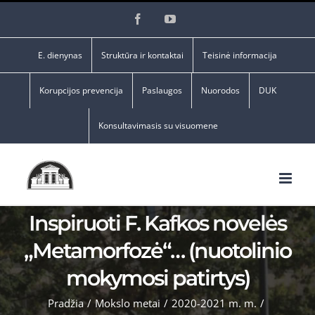
Skip
Facebook
YouTube
to
content
E. dienynas
Struktūra ir kontaktai
Teisinė informacija
Korupcijos prevencija
Paslaugos
Nuorodos
DUK
Konsultavimasis su visuomene
Inspiruoti F. Kafkos novelės
„Metamorfozė“… (nuotolinio
mokymosi patirtys)
Pradžia
/
Mokslo metai
/
2020-2021 m. m.
/