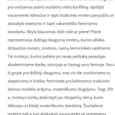
yra verčiamos patirti nuolatinį vidinį konfliktą: išpildyti
visuomenės lūkesčius ir tapti tradicinės moters pavyzdžiu ar
atsisakyti estetizmo ir tapti vakarietiško feminizmo
standartu. Iškyla klausimas: būti rože ar piene? Pienė
reprezentuoja didžiąją daugumą moterų, kurios atlieka
dirbančios moters, motinos, namų šeimininkės vaidmenis.
Tai moterys, kurios palieka po savęs pėdsaką pasaulyje,
akademiniame darbe, istorijoje ar tiesiog savo šeimoje. Nors
ši grupė yra didžioji dauguma, mes vis dar susiduriame su
skepticizmu ir kritika: feministės yra kaltinamos tradicinio
šeimos modelio ardymu, moteriškumo žlugdymu. Taigi, XXI
a. moterys turėtų atsikratyti jas ribojančių rėmų, kurie
diktuoja vis kitokį moteriškumo standartą. Šiuolaikinė
moteris gali ir turi atsikratyti visuomenės jai primetamų