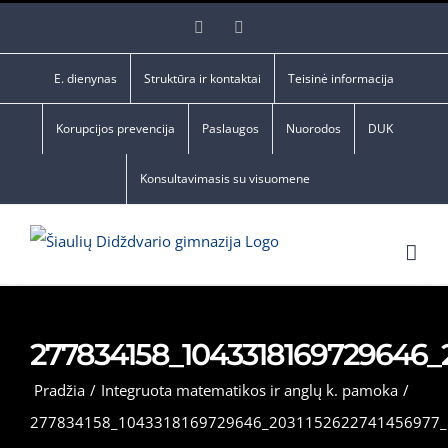
Skip
Facebook
YouTube
to
content
E. dienynas
Struktūra ir kontaktai
Teisinė informacija
Korupcijos prevencija
Paslaugos
Nuorodos
DUK
Konsultavimasis su visuomene
277834158_1043318169729646_
Pradžia
/
Integruota matematikos ir anglų k. pamoka
/
277834158_1043318169729646_2031152622741456977_