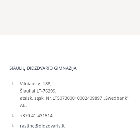
ŠIAULIŲ DIDŽDVARIO GIMNAZIJA
Vilniaus g. 188,
Šiauliai LT-76299,
atsisk. sąsk. Nr.LT507300010002409897 „Swedbank“
AB.
+370 41 431514
rastine@didzdvaris.lt