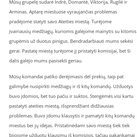
Mūsų grupelę sudarė Indrė, Domantė, Viktorija, Rugilė ir
Arminas. Aptarę miestuose vyraujančias problemas
pradėjome statyti savo Ateities miestą. Turėjome
įvairiausių medžiagų, kuriomis galėjome mainytis su kitomis
grupėmis už duotus pinigus. Bendradarbiauti mums sekėsi
gerai. Pastatę miestą turėjome jį pristatyti komisijai, bet ši
dalis galėjo mums pasisekti geriau.
Mūsų komandai patiko derėjimasis dėl prekių, taip pat
galimybė nusipirkti medžiagų ir iš kitų komandų. Užduotys
buvo įdomios, bet tuo pačiu ir suktos. Stengėmės visi kartu
pastatyti ateities miestą, išsprendžiant didžiausias
problemas. Buvo įdomu klausytis ir pamatyti kitų komandų
miestus bei jų idėjas. Pristatinėdami savo miestą šiek tiek
bijojome užduotų klausimų iš komisijos, tačiau pakankamai