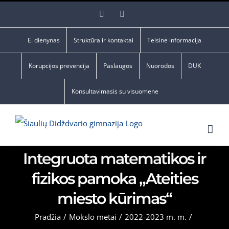
Skip
Facebook
YouTube
to
content
E. dienynas
Struktūra ir kontaktai
Teisinė informacija
Korupcijos prevencija
Paslaugos
Nuorodos
DUK
Konsultavimasis su visuomene
Integruota matematikos ir
fizikos pamoka „Ateities
miesto kūrimas“
Pradžia
/
Mokslo metai
/
2022-2023 m. m.
/