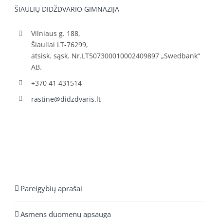
ŠIAULIŲ DIDŽDVARIO GIMNAZIJA
Vilniaus g. 188,
Šiauliai LT-76299,
atsisk. sąsk. Nr.LT507300010002409897 „Swedbank“
AB.
+370 41 431514
rastine@didzdvaris.lt
Pareigybių aprašai
Asmens duomenų apsauga