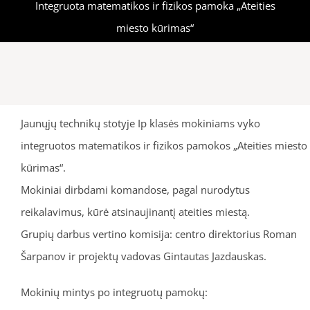
Integruota matematikos ir fizikos pamoka „Ateities
miesto kūrimas“
Jaunųjų technikų stotyje Ip klasės mokiniams vyko
integruotos matematikos ir fizikos pamokos „Ateities miesto
kūrimas“.
Mokiniai dirbdami komandose, pagal nurodytus
reikalavimus, kūrė atsinaujinantį ateities miestą.
Grupių darbus vertino komisija: centro direktorius Roman
Šarpanov ir projektų vadovas Gintautas Jazdauskas.
Mokinių mintys po integruotų pamokų: