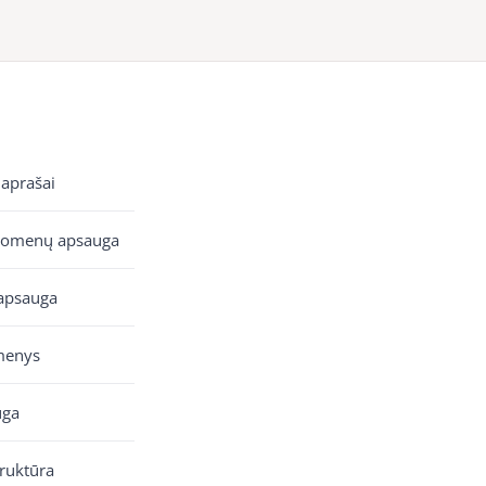
 aprašai
uomenų apsauga
apsauga
menys
uga
truktūra