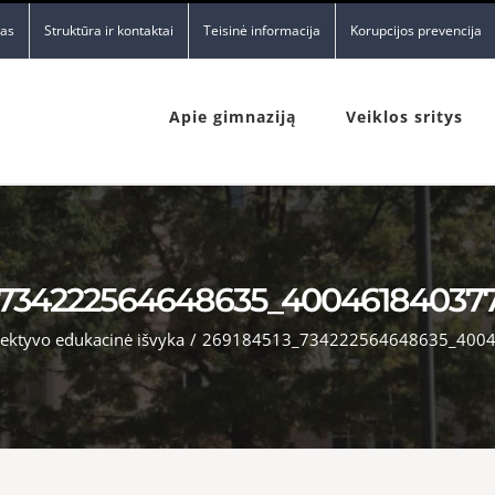
nas
Struktūra ir kontaktai
Teisinė informacija
Korupcijos prevencija
Apie gimnaziją
Veiklos sritys
_734222564648635_40046184037
lektyvo edukacinė išvyka
/
269184513_734222564648635_400