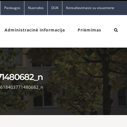
Paslaugos
Nuorodos
DUK
Konsultavimasis su visuomene
Administracinė informacija
Priėmimas
71480682_n
4618403771480682_n