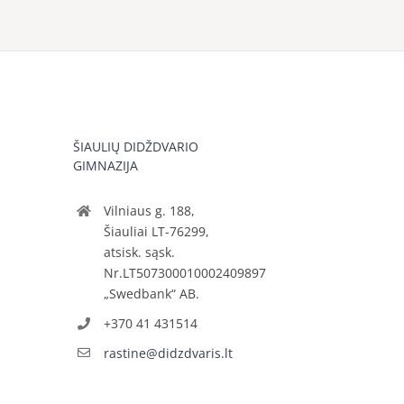
ŠIAULIŲ DIDŽDVARIO
GIMNAZIJA
Vilniaus g. 188,
Šiauliai LT-76299,
atsisk. sąsk.
Nr.LT507300010002409897
„Swedbank“ AB.
+370 41 431514
rastine@didzdvaris.lt