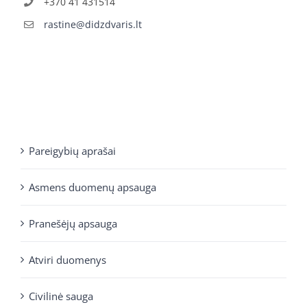
+370 41 431514
rastine@didzdvaris.lt
Pareigybių aprašai
Asmens duomenų apsauga
Pranešėjų apsauga
Atviri duomenys
Civilinė sauga