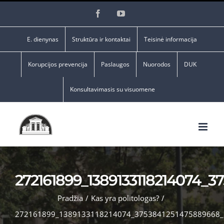
Skip
Facebook
YouTube
to
content
E. dienynas
Struktūra ir kontaktai
Teisinė informacija
Korupcijos prevencija
Paslaugos
Nuorodos
DUK
Konsultavimasis su visuomene
272161899_1389133118214074_3
Pradžia
/
Kas yra politologas?
/
272161899_1389133118214074_3753841251475889668_