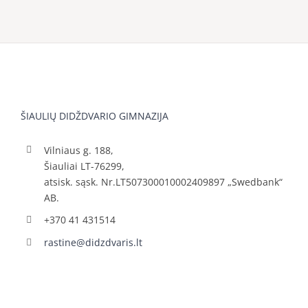
ŠIAULIŲ DIDŽDVARIO GIMNAZIJA
Vilniaus g. 188,
Šiauliai LT-76299,
atsisk. sąsk. Nr.LT507300010002409897 „Swedbank“
AB.
+370 41 431514
rastine@didzdvaris.lt