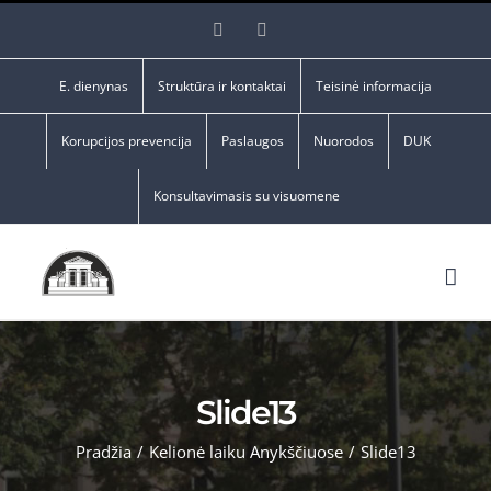
Skip
Facebook
YouTube
to
content
E. dienynas
Struktūra ir kontaktai
Teisinė informacija
Korupcijos prevencija
Paslaugos
Nuorodos
DUK
Konsultavimasis su visuomene
Slide13
Pradžia
/
Kelionė laiku Anykščiuose
/
Slide13