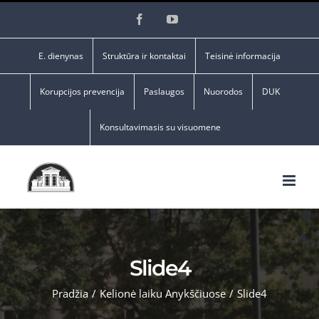
Skip
Facebook
YouTube
to
content
E. dienynas
Struktūra ir kontaktai
Teisinė informacija
Korupcijos prevencija
Paslaugos
Nuorodos
DUK
Konsultavimasis su visuomene
Slide4
Pradžia
/
Kelionė laiku Anykščiuose
/
Slide4