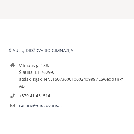
ŠIAULIŲ DIDŽDVARIO GIMNAZIJA
Vilniaus g. 188,
Šiauliai LT-76299,
atsisk. sąsk. Nr.LT507300010002409897 „Swedbank“
AB.
+370 41 431514
rastine@didzdvaris.lt