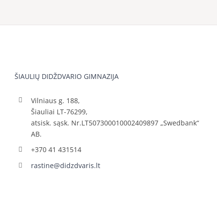
ŠIAULIŲ DIDŽDVARIO GIMNAZIJA
Vilniaus g. 188,
Šiauliai LT-76299,
atsisk. sąsk. Nr.LT507300010002409897 „Swedbank“
AB.
+370 41 431514
rastine@didzdvaris.lt