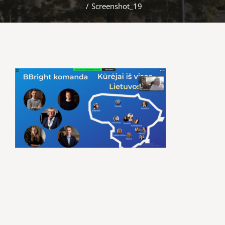
/
Screenshot_19