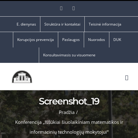
Skip
Facebook
YouTube
to
content
E. dienynas
Struktūra ir kontaktai
Teisinė informacija
Korupcijos prevencija
Paslaugos
Nuorodos
DUK
Konsultavimasis su visuomene
Screenshot_19
Pradžia
/
Konferencija „Iššūkiai šiuolaikiniam matematikos ir
informacinių technologijų mokytojui“