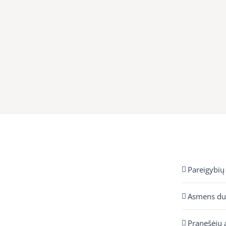
Pareigybių
Asmens d
Pranešėjų 