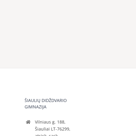
ŠIAULIŲ DIDŽDVARIO
GIMNAZIJA
Vilniaus g. 188,
Šiauliai LT-76299,
atsisk. sąsk.