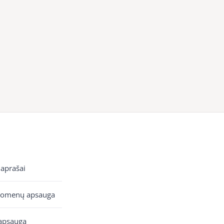
 aprašai
uomenų apsauga
apsauga