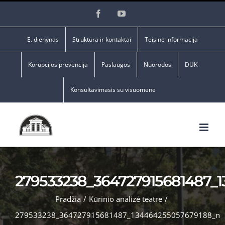
Skip
Facebook
YouTube
to
content
E. dienynas
Struktūra ir kontaktai
Teisinė informacija
Korupcijos prevencija
Paslaugos
Nuorodos
DUK
Konsultavimasis su visuomene
279533238_364727915681487_
Pradžia
/
Kūrinio analizė teatre
/
279533238_364727915681487_134464255057679188_n