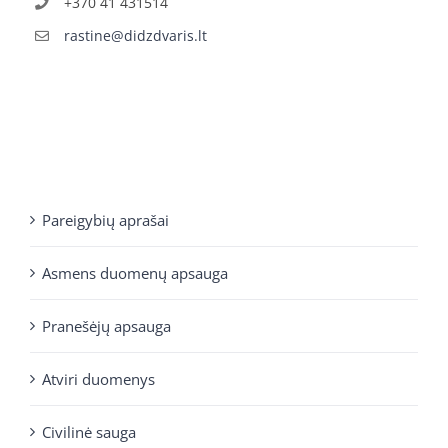
+370 41 431514
rastine@didzdvaris.lt
Pareigybių aprašai
Asmens duomenų apsauga
Pranešėjų apsauga
Atviri duomenys
Civilinė sauga