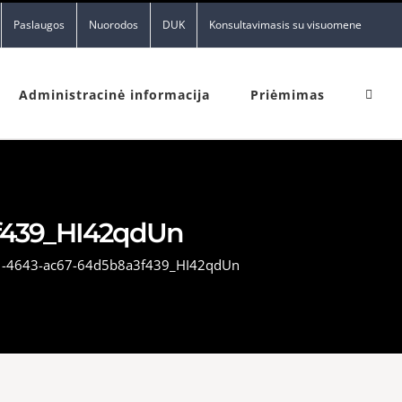
Paslaugos
Nuorodos
DUK
Konsultavimasis su visuomene
Administracinė informacija
Priėmimas
3f439_HI42qdUn
1-4643-ac67-64d5b8a3f439_HI42qdUn