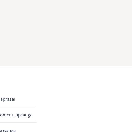
 aprašai
uomenų apsauga
apsauga