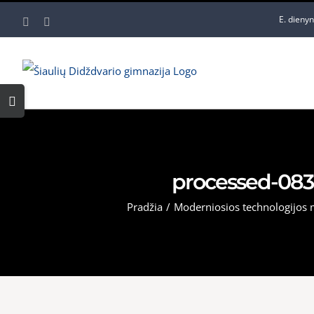
Skip
E. dieny
Facebook
YouTube
to
content
Toggle
Sliding
Bar
Area
processed-083
Pradžia
/
Moderniosios technologijos 