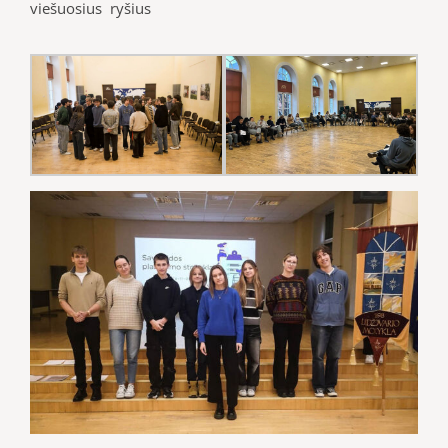
viešuosius ryšius