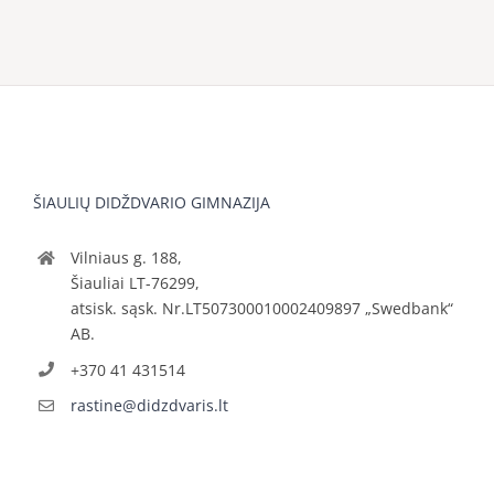
ŠIAULIŲ DIDŽDVARIO GIMNAZIJA
Vilniaus g. 188,
Šiauliai LT-76299,
atsisk. sąsk. Nr.LT507300010002409897 „Swedbank“
AB.
+370 41 431514
rastine@didzdvaris.lt