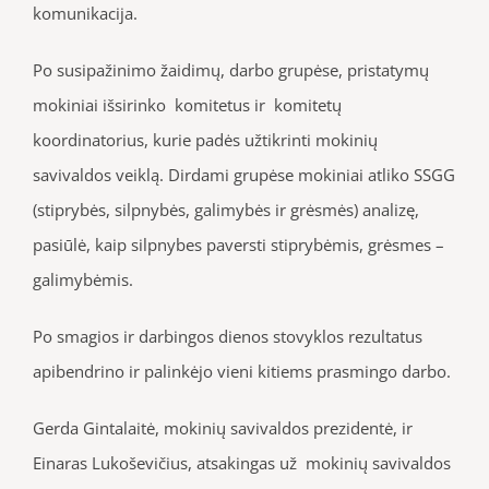
komunikacija.
Po susipažinimo žaidimų, darbo grupėse, pristatymų
mokiniai išsirinko komitetus ir komitetų
koordinatorius, kurie padės užtikrinti mokinių
savivaldos veiklą. Dirdami grupėse mokiniai atliko SSGG
(stiprybės, silpnybės, galimybės ir grėsmės) analizę,
pasiūlė, kaip silpnybes paversti stiprybėmis, grėsmes –
galimybėmis.
Po smagios ir darbingos dienos stovyklos rezultatus
apibendrino ir palinkėjo vieni kitiems prasmingo darbo.
Gerda Gintalaitė, mokinių savivaldos prezidentė, ir
Einaras Lukoševičius, atsakingas už mokinių savivaldos