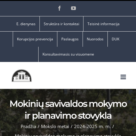
Skip
Facebook
YouTube
to
content
E. dienynas
Struktūra ir kontaktai
Teisinė informacija
Korupcijos prevencija
Paslaugos
Nuorodos
DUK
Konsultavimasis su visuomene
Mokinių savivaldos mokymo
ir planavimo stovykla
Pradžia
/
Mokslo metai
/
2024-2025 m. m.
/
Mokinių savivaldos mokymo ir planavimo stovykla