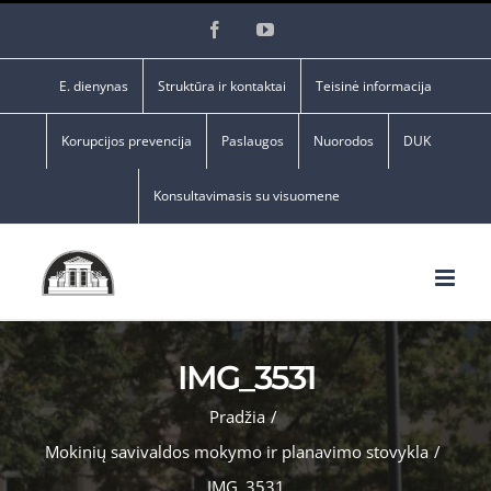
Skip
Facebook
YouTube
to
content
E. dienynas
Struktūra ir kontaktai
Teisinė informacija
Korupcijos prevencija
Paslaugos
Nuorodos
DUK
Konsultavimasis su visuomene
IMG_3531
Pradžia
/
Mokinių savivaldos mokymo ir planavimo stovykla
/
IMG_3531