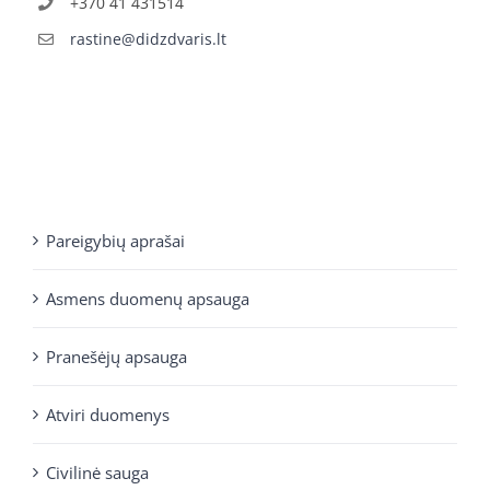
+370 41 431514
rastine@didzdvaris.lt
Pareigybių aprašai
Asmens duomenų apsauga
Pranešėjų apsauga
Atviri duomenys
Civilinė sauga