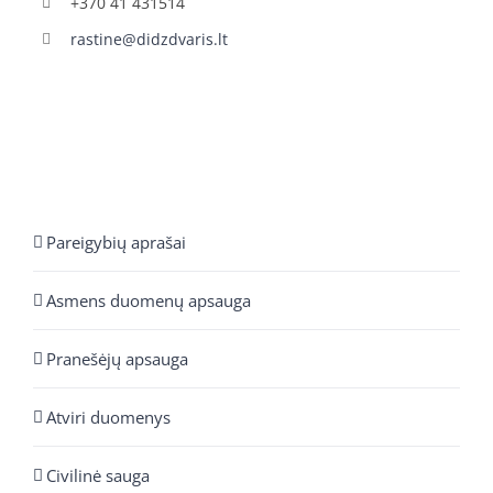
+370 41 431514
rastine@didzdvaris.lt
Pareigybių aprašai
Asmens duomenų apsauga
Pranešėjų apsauga
Atviri duomenys
Civilinė sauga