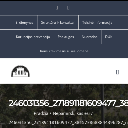
Skip
Facebook
YouTube
to
content
E. dienynas
Struktūra ir kontaktai
Teisinė informacija
Korupcijos prevencija
Paslaugos
Nuorodos
DUK
Konsultavimasis su visuomene
246031356_271891181609477_
Pradžia
/
Nepamiršk, kas esi
/
246031356_271891181609477_3815778683844396287_n