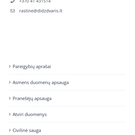
+370 41 431514
rastine@didzdvaris.lt
Pareigybių aprašai
Asmens duomenų apsauga
Pranešėjų apsauga
Atviri duomenys
Civilinė sauga