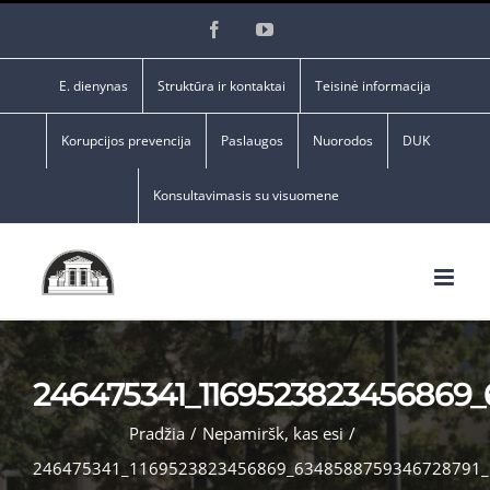
Skip
Facebook
YouTube
to
content
E. dienynas
Struktūra ir kontaktai
Teisinė informacija
Korupcijos prevencija
Paslaugos
Nuorodos
DUK
Konsultavimasis su visuomene
246475341_1169523823456869
Pradžia
/
Nepamiršk, kas esi
/
246475341_1169523823456869_6348588759346728791_