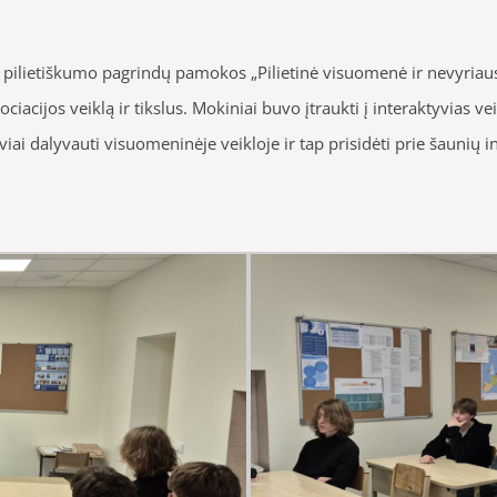
pilietiškumo pagrindų pamokos „Pilietinė visuomenė ir nevyriausy
ciacijos veiklą ir tikslus. Mokiniai buvo įtraukti į interaktyvias ve
ai dalyvauti visuomeninėje veikloje ir tap prisidėti prie šaunių in