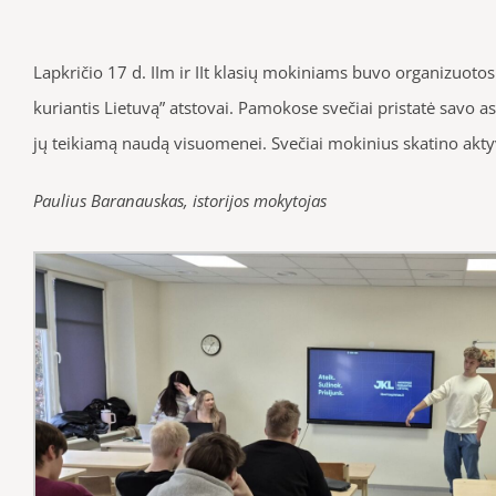
Lapkričio 17 d. IIm ir II
t klasių mokiniams buvo organizuotos 
kuriantis Lietuvą” atstovai. Pamokose svečiai pristatė savo aso
jų teikiamą naudą visuomenei. Svečiai mokinius skatino aktyvi
Paulius Baranauskas, istorijos mokytojas