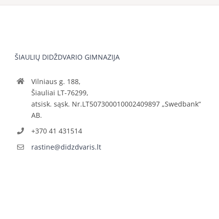
ŠIAULIŲ DIDŽDVARIO GIMNAZIJA
Vilniaus g. 188,
Šiauliai LT-76299,
atsisk. sąsk. Nr.LT507300010002409897 „Swedbank“
AB.
+370 41 431514
rastine@didzdvaris.lt