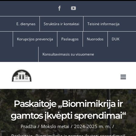
Skip
Facebook
YouTube
to
content
E. dienynas
Struktūra ir kontaktai
Teisinė informacija
Korupcijos prevencija
Paslaugos
Nuorodos
DUK
Konsultavimasis su visuomene
Paskaitoje „Biomimikrija ir
gamtos įkvėpti sprendimai“
Pradžia
/
Mokslo metai
/
2024-2025 m. m.
/
Paskaitoje „Biomimikrija ir gamtos įkvėpti sprendimai“