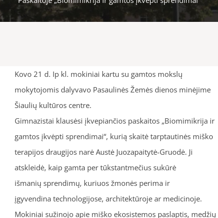
Kovo 21 d. Ip kl. mokiniai kartu su gamtos mokslų
mokytojomis dalyvavo Pasaulinės Žemės dienos minėjime
Šiaulių kultūros centre.
Gimnazistai klausėsi įkvepiančios paskaitos „Biomimikrija ir
gamtos įkvėpti sprendimai“, kurią skaitė tarptautinės miško
terapijos draugijos narė Austė Juozapaitytė-Gruodė. Ji
atskleidė, kaip gamta per tūkstantmečius sukūrė
išmanių sprendimų, kuriuos žmonės perima ir
įgyvendina technologijose, architektūroje ar medicinoje.
Mokiniai sužinojo apie miško ekosistemos paslaptis, medžių