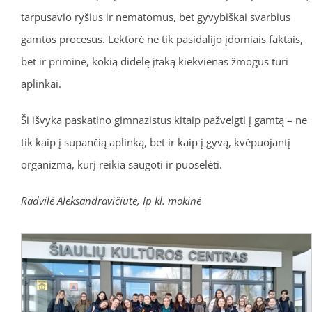
tarpusavio ryšius ir nematomus, bet gyvybiškai svarbius
gamtos procesus. Lektorė ne tik pasidalijo įdomiais faktais,
bet ir priminė, kokią didelę įtaką kiekvienas žmogus turi
aplinkai.
Ši išvyka paskatino gimnazistus kitaip pažvelgti į gamtą – ne
tik kaip į supančią aplinką, bet ir kaip į gyvą, kvėpuojantį
organizmą, kurį reikia saugoti ir puoselėti.
Radvilė Aleksandravičiūtė, Ip kl. mokinė