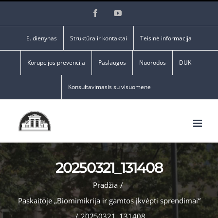
Skip
Facebook
YouTube
to
content
E. dienynas
Struktūra ir kontaktai
Teisinė informacija
Korupcijos prevencija
Paslaugos
Nuorodos
DUK
Konsultavimasis su visuomene
20250321_131408
Pradžia
/
Paskaitoje „Biomimikrija ir gamtos įkvėpti sprendimai“
/
20250321_131408