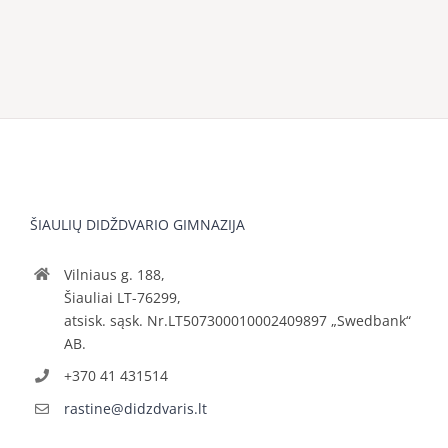
ŠIAULIŲ DIDŽDVARIO GIMNAZIJA
Vilniaus g. 188,
Šiauliai LT-76299,
atsisk. sąsk. Nr.LT507300010002409897 „Swedbank“
AB.
+370 41 431514
rastine@didzdvaris.lt