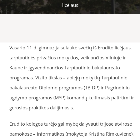
licėjaus
Vasario 11 d. gimnazija sulaukė svečių iš Erudito licėjaus,
tarptautinės privačios mokyklos, veikiančios Vilniuje ir
Kaune ir įgyvendinančios Tarptautinio bakalaureato
programas. Vizito tikslas – abiejų mokyklų Tarptautinio
bakalaureato Diplomo programos (TB DP) ir Pagrindinio
ugdymo programos (MYP) komandų keitimasis patirtimi ir
gerosios praktikos dalijimasis.
Erudito kolegos turėjo galimybę dalyvauti trijose atvirose
pamokose – informatikos (mokytoja Kristina Rimkuvienė),