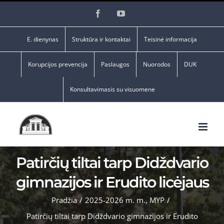
Skip
Facebook
YouTube
to
content
E. dienynas
Struktūra ir kontaktai
Teisinė informacija
Korupcijos prevencija
Paslaugos
Nuorodos
DUK
Konsultavimasis su visuomene
Patirčių tiltai tarp Didždvario
gimnazijos ir Erudito licėjaus
Pradžia
/
2025-2026 m. m.
,
MYP
/
Patirčių tiltai tarp Didždvario gimnazijos ir Erudito