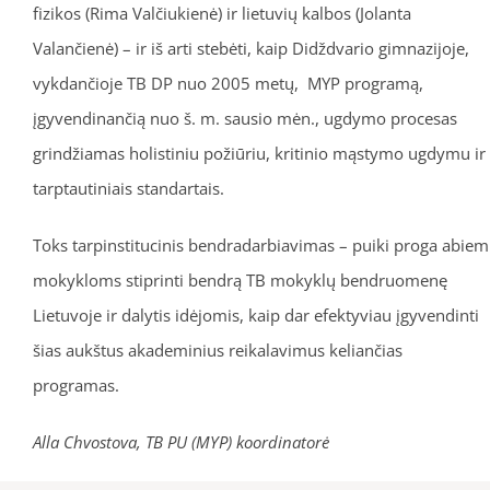
fizikos (Rima Valčiukienė) ir lietuvių kalbos (Jolanta
Valančienė) – ir iš arti stebėti, kaip Didždvario gimnazijoje,
vykdančioje TB DP nuo 2005 metų, MYP programą,
įgyvendinančią nuo š. m. sausio mėn., ugdymo procesas
grindžiamas holistiniu požiūriu, kritinio mąstymo ugdymu ir
tarptautiniais standartais.
Toks tarpinstitucinis bendradarbiavimas – puiki proga abiem
mokykloms stiprinti bendrą TB mokyklų bendruomenę
Lietuvoje ir dalytis idėjomis, kaip dar efektyviau įgyvendinti
šias aukštus akademinius reikalavimus keliančias
programas.
Alla Chvostova, TB PU (MYP) koordinatorė