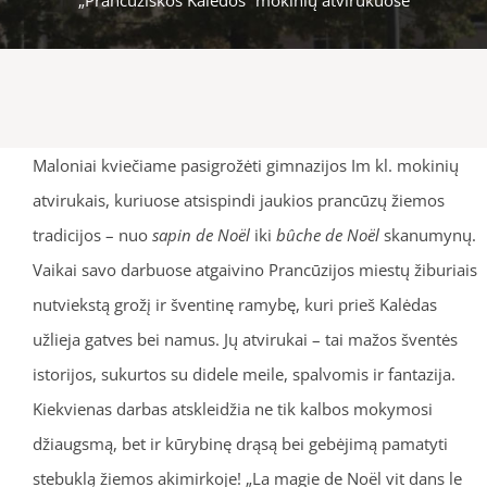
Maloniai kviečiame pasigrožėti gimnazijos Im kl. mokinių
atvirukais, kuriuose atsispindi jaukios prancūzų žiemos
tradicijos – nuo
sapin de Noël
iki
bûche de Noël
skanumynų.
Vaikai savo darbuose atgaivino Prancūzijos miestų žiburiais
nutviekstą grožį ir šventinę ramybę, kuri prieš Kalėdas
užlieja gatves bei namus. Jų atvirukai – tai mažos šventės
istorijos, sukurtos su didele meile, spalvomis ir fantazija.
Kiekvienas darbas atskleidžia ne tik kalbos mokymosi
džiaugsmą, bet ir kūrybinę drąsą bei gebėjimą pamatyti
stebuklą žiemos akimirkoje! „La magie de Noël vit dans le