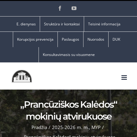
Skip
Facebook
YouTube
to
content
E. dienynas
Struktūra ir kontaktai
Teisinė informacija
Korupcijos prevencija
Paslaugos
Nuorodos
DUK
Konsultavimasis su visuomene
„Prancūziškos Kalėdos“
mokinių atvirukuose
Pradžia
/
2025-2026 m. m.
,
MYP
/
„Prancūziškos Kalėdos“ mokinių atvirukuose