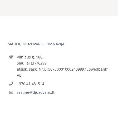
ŠIAULIŲ DIDŽDVARIO GIMNAZIJA
Vilniaus g. 188,
Šiauliai LT-76299,
atsisk. sąsk. Nr.LT507300010002409897 „Swedbank“
AB.
+370 41 431514
rastine@didzdvaris.lt