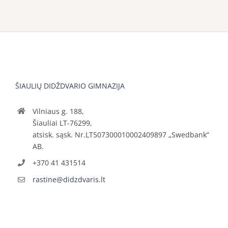
ŠIAULIŲ DIDŽDVARIO GIMNAZIJA
Vilniaus g. 188,
Šiauliai LT-76299,
atsisk. sąsk. Nr.LT507300010002409897 „Swedbank“
AB.
+370 41 431514
rastine@didzdvaris.lt