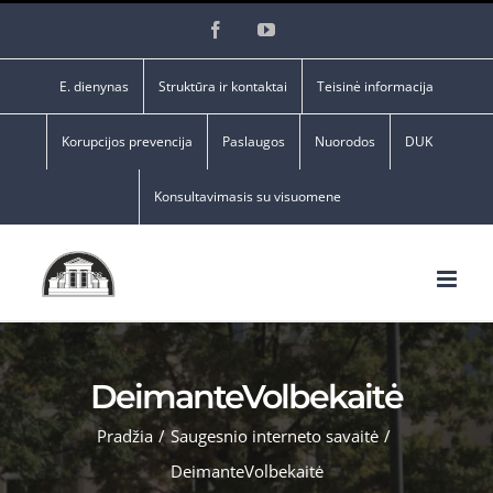
Skip
Facebook
YouTube
to
content
E. dienynas
Struktūra ir kontaktai
Teisinė informacija
Korupcijos prevencija
Paslaugos
Nuorodos
DUK
Konsultavimasis su visuomene
DeimanteVolbekaitė
Pradžia
/
Saugesnio interneto savaitė
/
DeimanteVolbekaitė