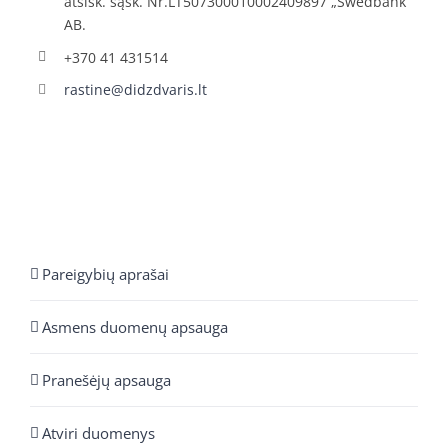
atsisk. sąsk. Nr.LT507300010002409897 „Swedbank“
AB.
+370 41 431514
rastine@didzdvaris.lt
Pareigybių aprašai
Asmens duomenų apsauga
Pranešėjų apsauga
Atviri duomenys