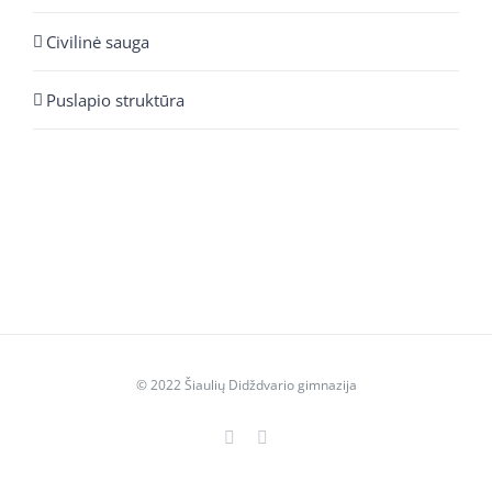
Civilinė sauga
Puslapio struktūra
© 2022 Šiaulių Didždvario gimnazija
Facebook
YouTube