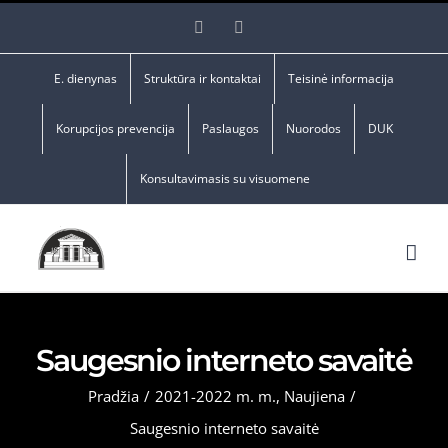
Skip
Facebook
YouTube
to
content
E. dienynas
Struktūra ir kontaktai
Teisinė informacija
Korupcijos prevencija
Paslaugos
Nuorodos
DUK
Konsultavimasis su visuomene
Saugesnio interneto savaitė
Pradžia
/
2021-2022 m. m.
,
Naujiena
/
Saugesnio interneto savaitė