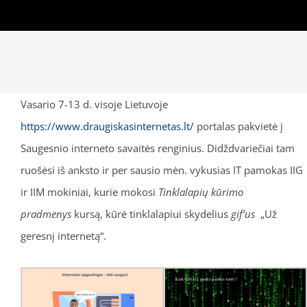
Vasario 7-13 d. visoje Lietuvoje
https://www.draugiskasinternetas.lt/
portalas pakvietė į
Saugesnio interneto savaitės renginius. Didždvariečiai tam
ruošėsi iš anksto ir per sausio mėn. vykusias IT pamokas IIG
ir IIM mokiniai, kurie mokosi
Tinklalapių kūrimo
pradmenys
kursą, kūrė tinklalapiui skydelius
gif’us
„Už
geresnį internetą“.