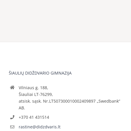
ŠIAULIŲ DIDŽDVARIO GIMNAZIJA
Vilniaus g. 188,
Šiauliai LT-76299,
atsisk. sąsk. Nr.LT507300010002409897 „Swedbank“
AB.
+370 41 431514
rastine@didzdvaris.lt