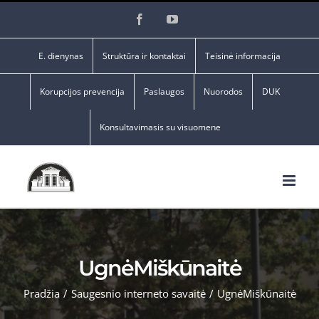
Skip
Facebook
YouTube
to
content
E. dienynas
Struktūra ir kontaktai
Teisinė informacija
Korupcijos prevencija
Paslaugos
Nuorodos
DUK
Konsultavimasis su visuomene
UgnėMiškūnaitė
Pradžia
/
Saugesnio interneto savaitė
/
UgnėMiškūnaitė