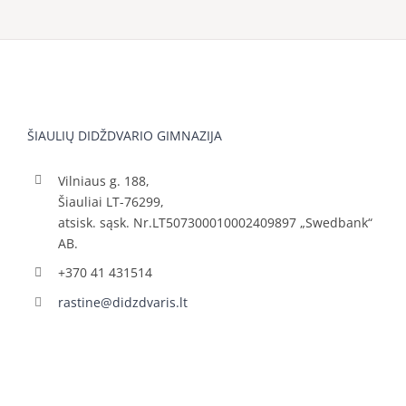
ŠIAULIŲ DIDŽDVARIO GIMNAZIJA
Vilniaus g. 188,
Šiauliai LT-76299,
atsisk. sąsk. Nr.LT507300010002409897 „Swedbank“
AB.
+370 41 431514
rastine@didzdvaris.lt