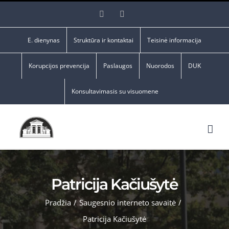
Skip
Facebook
YouTube
to
content
E. dienynas
Struktūra ir kontaktai
Teisinė informacija
Korupcijos prevencija
Paslaugos
Nuorodos
DUK
Konsultavimasis su visuomene
Patricija Kačiušytė
Pradžia
/
Saugesnio interneto savaitė
/
Patricija Kačiušytė