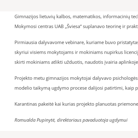
Gimnazijos lietuvių kalbos, matematikos, informacinių te
Mokymosi centras UAB „Šviesa“ suplanavo teorinę ir prak
Pirmiausia dalyvavome vebinare, kuriame buvo pristatyta
skyriui visiems mokytojams ir mokiniams nupirkus licenci
skirti mokiniams atlikti užduotis, naudotis įvairia aplin
Projekto metu gimnazijos mokytojai dalyvavo psichologės 
modelio taikymą ugdymo procese dalijosi patirtimi, kaip pr
Karantinas pakeitė kai kurias projekto planuotas priemones
Romualda Pupinytė, direktoriaus pavaduotoja ugdymui