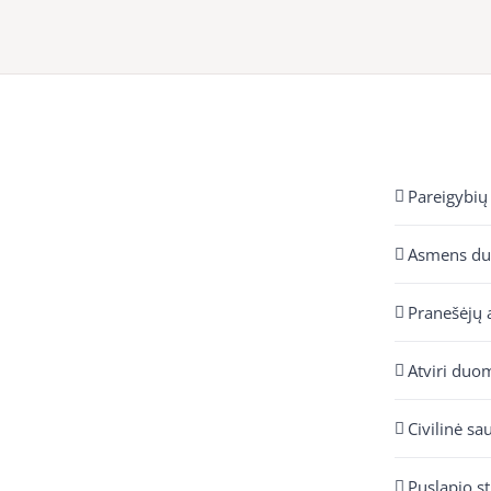
Pareigybių
Asmens d
Pranešėjų 
Atviri duo
Civilinė sa
Puslapio s