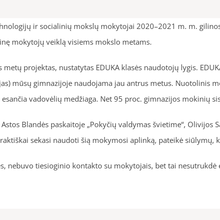
chnologijų ir socialinių mokslų mokytojai 2020–2021 m. m. gilin
tinę mokytojų veiklą visiems mokslo metams.
s metų projektas, nustatytas EDUKA klasės naudotojų lygis. EDU
jas) mūsų gimnazijoje naudojama jau antrus metus. Nuotolinis m
koje esančia vadovėlių medžiaga. Net 95 proc. gimnazijos mokinių 
Astos Blandės paskaitoje „Pokyčių valdymas švietime“, Olivijos 
aktiškai sekasi naudoti šią mokymosi aplinką, pateikė siūlymų, ka
, nebuvo tiesioginio kontakto su mokytojais, bet tai nesutrukdė e