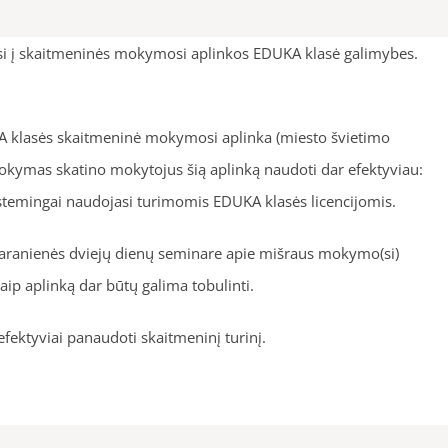
osi į skaitmeninės mokymosi aplinkos EDUKA klasė galimybes.
KA klasės skaitmeninė mokymosi aplinka (miesto švietimo
okymas skatino mokytojus šią aplinką naudoti dar efektyviau:
sistemingai naudojasi turimomis EDUKA klasės licencijomis.
Saranienės dviejų dienų seminare apie mišraus mokymo(si)
ip aplinką dar būtų galima tobulinti.
fektyviai panaudoti skaitmeninį turinį.