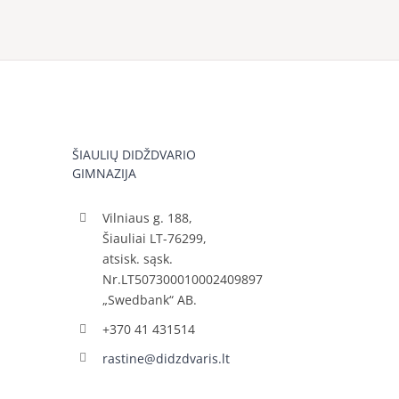
ŠIAULIŲ DIDŽDVARIO
GIMNAZIJA
Vilniaus g. 188,
Šiauliai LT-76299,
atsisk. sąsk.
Nr.LT507300010002409897
„Swedbank“ AB.
+370 41 431514
rastine@didzdvaris.lt