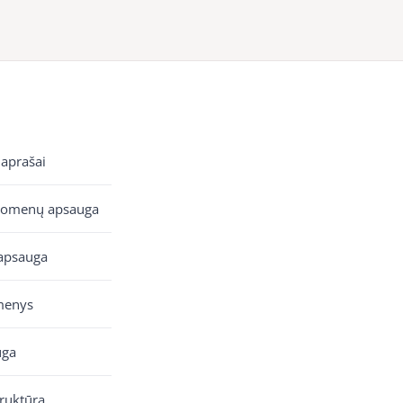
 aprašai
uomenų apsauga
apsauga
menys
uga
truktūra