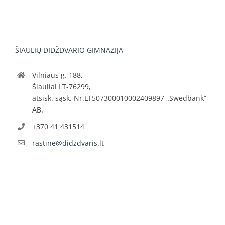
ŠIAULIŲ DIDŽDVARIO GIMNAZIJA
Vilniaus g. 188,
Šiauliai LT-76299,
atsisk. sąsk. Nr.LT507300010002409897 „Swedbank“
AB.
+370 41 431514
rastine@didzdvaris.lt