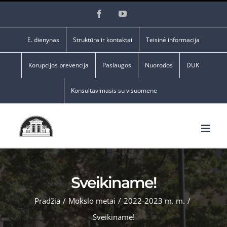
Skip
Facebook
YouTube
to
content
E. dienynas
Struktūra ir kontaktai
Teisinė informacija
Korupcijos prevencija
Paslaugos
Nuorodos
DUK
Konsultavimasis su visuomene
Sveikiname!
Pradžia
/
Mokslo metai
/
2022-2023 m. m.
/
Sveikiname!