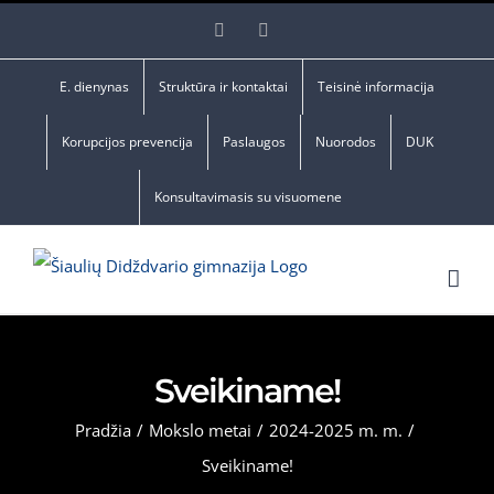
Skip
Facebook
YouTube
to
content
E. dienynas
Struktūra ir kontaktai
Teisinė informacija
Korupcijos prevencija
Paslaugos
Nuorodos
DUK
Konsultavimasis su visuomene
Sveikiname!
Pradžia
/
Mokslo metai
/
2024-2025 m. m.
/
Sveikiname!