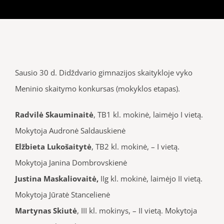
Sausio 30 d. Didždvario gimnazijos skaitykloje vyko
Meninio skaitymo konkursas (mokyklos etapas).
Radvilė Skauminaitė
, TB1 kl. mokinė, laimėjo I vietą.
Mokytoja Audronė Saldauskienė
Elžbieta Lukošaitytė
, TB2 kl. mokinė, – I vietą.
Mokytoja Janina Dombrovskienė
Justina Maskaliovaitė,
IIg kl. mokinė, laimėjo II vietą.
Mokytoja Jūratė Stancelienė
Martynas Skiutė
, III kl. mokinys, – II vietą. Mokytoja