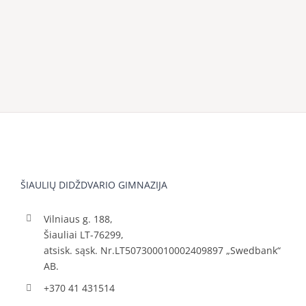
ŠIAULIŲ DIDŽDVARIO GIMNAZIJA
Vilniaus g. 188,
Šiauliai LT-76299,
atsisk. sąsk. Nr.LT507300010002409897 „Swedbank“
AB.
+370 41 431514