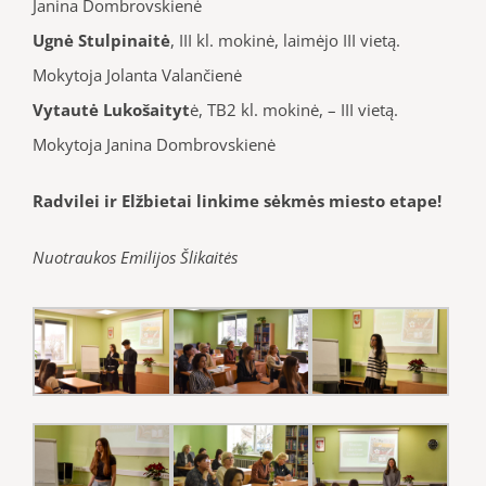
Janina Dombrovskienė
Ugnė Stulpinaitė
, III kl. mokinė, laimėjo III vietą.
Mokytoja Jolanta Valančienė
Vytautė Lukošaityt
ė, TB2 kl. mokinė, – III vietą.
Mokytoja Janina Dombrovskienė
Radvilei ir Elžbietai linkime sėkmės miesto etape!
Nuotraukos Emilijos Šlikaitės