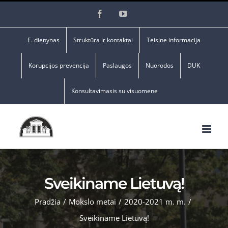
Skip
Facebook
YouTube
to
content
E. dienynas
Struktūra ir kontaktai
Teisinė informacija
Korupcijos prevencija
Paslaugos
Nuorodos
DUK
Konsultavimasis su visuomene
Sveikiname Lietuvą!
Pradžia
/
Mokslo metai
/
2020-2021 m. m.
/
Sveikiname Lietuvą!