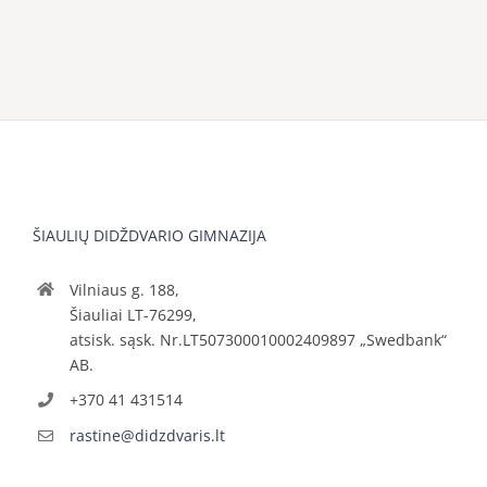
ŠIAULIŲ DIDŽDVARIO GIMNAZIJA
Vilniaus g. 188,
Šiauliai LT-76299,
atsisk. sąsk. Nr.LT507300010002409897 „Swedbank“
AB.
+370 41 431514
rastine@didzdvaris.lt