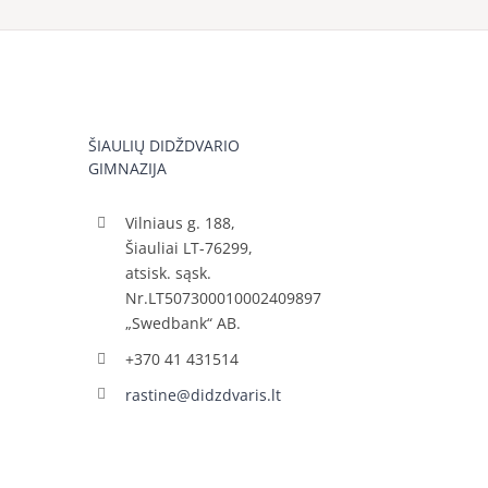
ŠIAULIŲ DIDŽDVARIO
GIMNAZIJA
Vilniaus g. 188,
Šiauliai LT-76299,
atsisk. sąsk.
Nr.LT507300010002409897
„Swedbank“ AB.
+370 41 431514
rastine@didzdvaris.lt