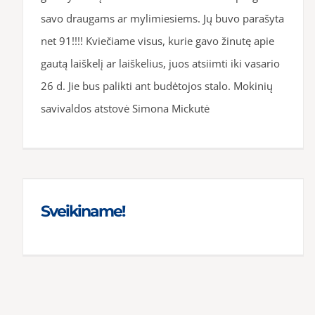
savo draugams ar mylimiesiems. Jų buvo parašyta
net 91!!!! Kviečiame visus, kurie gavo žinutę apie
gautą laiškelį ar laiškelius, juos atsiimti iki vasario
26 d. Jie bus palikti ant budėtojos stalo. Mokinių
savivaldos atstovė Simona Mickutė
Sveikiname!