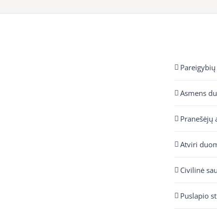
Pareigybių
Asmens d
Pranešėjų 
Atviri duo
Civilinė sa
Puslapio s