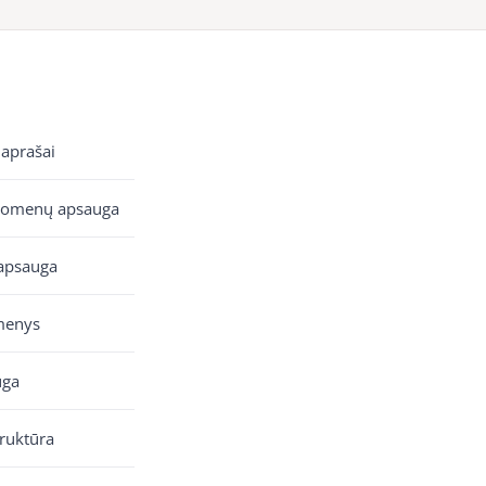
 aprašai
uomenų apsauga
apsauga
menys
uga
truktūra