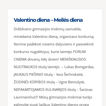
Valentino diena – Meilės diena
Didždvario gimnazijos mokinių savivalda,
minėdama Valentino dieną, organizavo konkursą.
Norime padėkoti visiems dalyviams ir pasveikinti
konkurso nugalėtojus, kurie laimėjo FORUM
CINEMA dovanų čekį dviem! MENIŠKIAUSIOS
NUOTRAUKOS titulą laimėjo – Lukas Bomgardas,
JAUKAUS PIEŠINIO titulą – Ieva Šerlinskaitė,
ŽODINĖS KŪRYBOS titulą – Ugnė Beniušytė,
NEPAKARTOJAMOS KULINARIJOS titulą – Šarūnas
Laurinavičius!!! Mūsų gimnazijos mokiniai turėjo
galimybė siųsti laiškus Valentino dienos proga