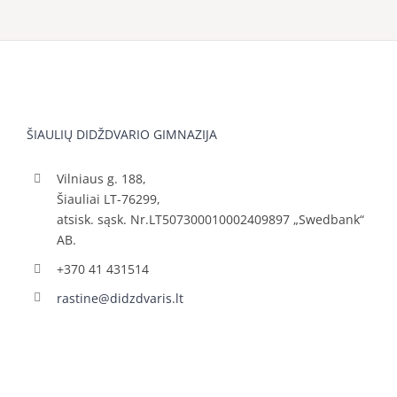
ŠIAULIŲ DIDŽDVARIO GIMNAZIJA
Vilniaus g. 188,
Šiauliai LT-76299,
atsisk. sąsk. Nr.LT507300010002409897 „Swedbank“
AB.
+370 41 431514
rastine@didzdvaris.lt