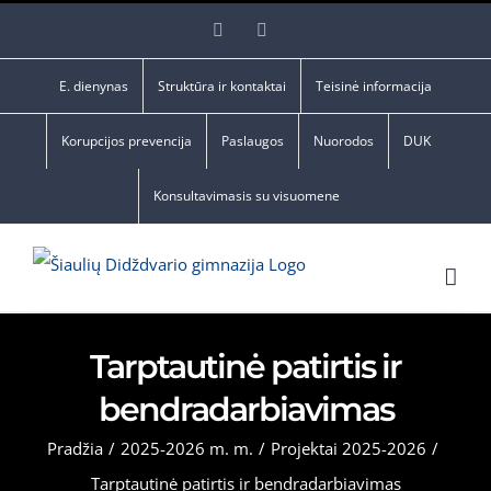
Skip
Facebook
YouTube
to
content
E. dienynas
Struktūra ir kontaktai
Teisinė informacija
Korupcijos prevencija
Paslaugos
Nuorodos
DUK
Konsultavimasis su visuomene
Tarptautinė patirtis ir
bendradarbiavimas
Pradžia
/
2025-2026 m. m.
/
Projektai 2025-2026
/
Tarptautinė patirtis ir bendradarbiavimas