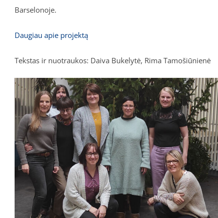
Barselonoje.
Daugiau apie projektą
Tekstas ir nuotraukos: Daiva Bukelytė, Rima Tamošiūnienė