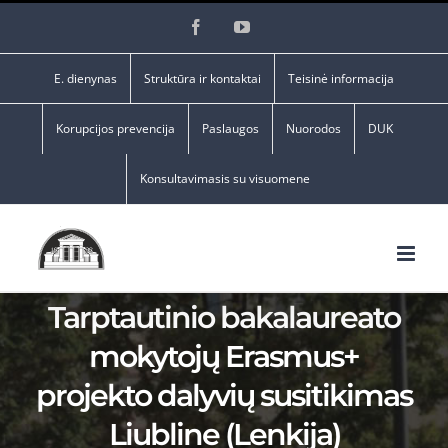
Skip
Facebook
YouTube
to
content
E. dienynas
Struktūra ir kontaktai
Teisinė informacija
Korupcijos prevencija
Paslaugos
Nuorodos
DUK
Konsultavimasis su visuomene
Tarptautinio bakalaureato
mokytojų Erasmus+
projekto dalyvių susitikimas
Liubline (Lenkija)