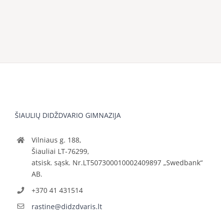
ŠIAULIŲ DIDŽDVARIO GIMNAZIJA
Vilniaus g. 188,
Šiauliai LT-76299,
atsisk. sąsk. Nr.LT507300010002409897 „Swedbank“
AB.
+370 41 431514
rastine@didzdvaris.lt