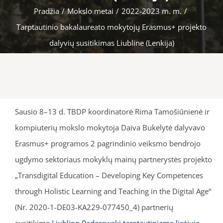
Pradžia
/
Mokslo metai
/
2022-2023 m. m.
/
Tarptautinio bakalaureato mokytojų Erasmus+ projekto
dalyvių susitikimas Liubline (Lenkija)
Sausio 8–13 d. TBDP koordinatorė Rima Tamošiūnienė ir
kompiuterių mokslo mokytoja Daiva Bukelytė dalyvavo
Erasmus+ programos 2 pagrindinio veiksmo bendrojo
ugdymo sektoriaus mokyklų mainų partnerystės projekto
„Transdigital Education – Developing Key Competences
through Holistic Learning and Teaching in the Digital Age“
(Nr. 2020-1-DE03-KA229-077450_4) partnerių
susitikime
Liublino Paderewski tarptautiniame licėjuje
.