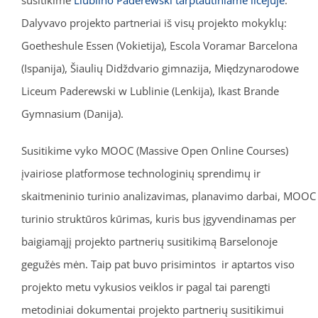
Dalyvavo projekto partneriai iš visų projekto mokyklų:
Goetheshule Essen (Vokietija), Escola Voramar Barcelona
(Ispanija), Šiaulių Didždvario gimnazija, Międzynarodowe
Liceum Paderewski w Lublinie (Lenkija), Ikast Brande
Gymnasium (Danija).
Susitikime vyko MOOC (Massive Open Online Courses)
įvairiose platformose technologinių sprendimų ir
skaitmeninio turinio analizavimas, planavimo darbai, MOOC
turinio struktūros kūrimas, kuris bus įgyvendinamas per
baigiamąjį projekto partnerių susitikimą Barselonoje
gegužės mėn. Taip pat buvo prisimintos ir aptartos viso
projekto metu vykusios veiklos ir pagal tai parengti
metodiniai dokumentai projekto partnerių susitikimui