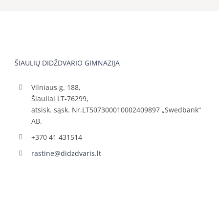
ŠIAULIŲ DIDŽDVARIO GIMNAZIJA
Vilniaus g. 188,
Šiauliai LT-76299,
atsisk. sąsk. Nr.LT507300010002409897 „Swedbank“
AB.
+370 41 431514
rastine@didzdvaris.lt