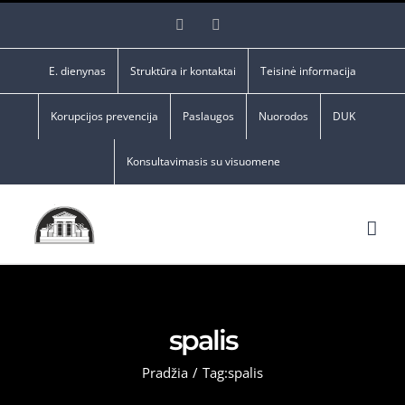
Skip
Facebook
YouTube
to
content
E. dienynas
Struktūra ir kontaktai
Teisinė informacija
Korupcijos prevencija
Paslaugos
Nuorodos
DUK
Konsultavimasis su visuomene
spalis
Pradžia
/
Tag:
spalis