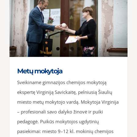
Metų mokytoja
Sveikiname gimnazijos chemijos mokytoją
ekspertę Virginiją Savickaitę, pelniusią Šiaulių
miesto metų mokytojo vardą. Mokytoja Virginija
– profesionali savo dalyko žinovė ir puiki
pedagogė. Puikūs mokytojos ugdytinių
pasiekimai: miesto 9–12 kl. mokinių chemijos