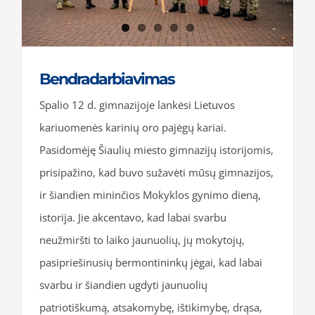
Bendradarbiavimas
Spalio 12 d. gimnazijoje lankėsi Lietuvos
kariuomenės karinių oro pajėgų kariai.
Pasidomėję Šiaulių miesto gimnazijų istorijomis,
prisipažino, kad buvo sužavėti mūsų gimnazijos,
ir šiandien mininčios Mokyklos gynimo dieną,
istorija. Jie akcentavo, kad labai svarbu
neužmiršti to laiko jaunuolių, jų mokytojų,
pasipriešinusių bermontininkų jėgai, kad labai
svarbu ir šiandien ugdyti jaunuolių
patriotiškumą, atsakomybę, ištikimybę, drąsa,