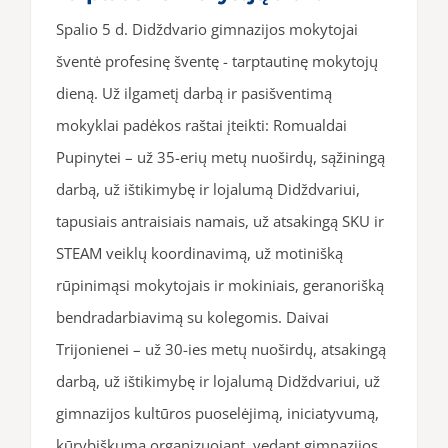
Spalio 5 d. Didždvario gimnazijos mokytojai
šventė profesinę šventę - tarptautinę mokytojų
dieną. Už ilgametį darbą ir pasišventimą
mokyklai padėkos raštai įteikti: Romualdai
Pupinytei – už 35-erių metų nuoširdų, sąžiningą
darbą, už ištikimybę ir lojalumą Didždvariui,
tapusiais antraisiais namais, už atsakingą SKU ir
STEAM veiklų koordinavimą, už motinišką
rūpinimąsi mokytojais ir mokiniais, geranorišką
bendradarbiavimą su kolegomis. Daivai
Trijonienei – už 30-ies metų nuoširdų, atsakingą
darbą, už ištikimybę ir lojalumą Didždvariui, už
gimnazijos kultūros puoselėjimą, iniciatyvumą,
kūrybiškumą organizuojant, vedant gimnazijos,