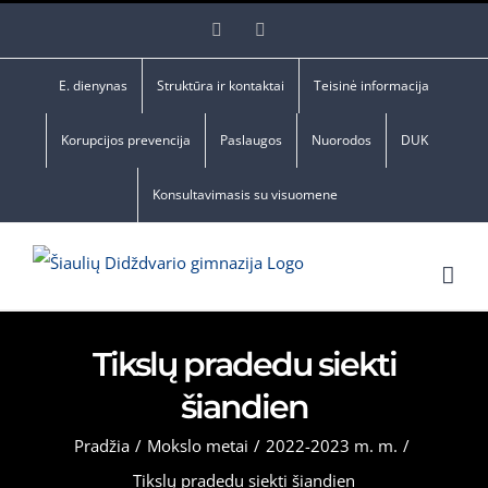
Skip
Facebook
YouTube
to
content
E. dienynas
Struktūra ir kontaktai
Teisinė informacija
Korupcijos prevencija
Paslaugos
Nuorodos
DUK
Konsultavimasis su visuomene
Tikslų pradedu siekti
šiandien
Pradžia
/
Mokslo metai
/
2022-2023 m. m.
/
Tikslų pradedu siekti šiandien