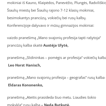
mokiniai iš Kauno, Klaipėdos, Panevėžio, Plungės, Radviliškio
Šiaulių miestų bei Šiaulių rajono 7-12 klasių mokiniai,
besimokantys prancūzų, vokiečių bei rusų kalbų.
Konferencijoje dalyvavo ir mūsų gimnazijos mokiniai:
vaizdo pranešimą „Mano svajonių profesija tapti rašytoja“
prancūzų kalba skaitė
Austėja Ulytė,
pranešimą „Slidininkas – pomėgis ar profesija“ vokiečių kalb
Leo Horst Hanisch,
pranešimą „Mano svajonių profesija – geografas“ rusų kalba 
Eldaras Kononenko,
pranešimą „Ateitis prasideda šiuo metu. Liaudies šokio
mokykla“ rusų kalba
– Neda Butkutė.