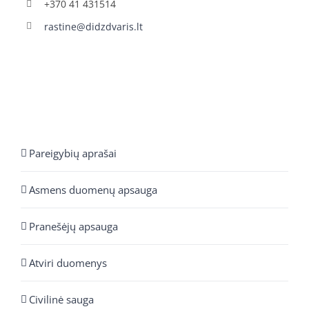
+370 41 431514
rastine@didzdvaris.lt
Pareigybių aprašai
Asmens duomenų apsauga
Pranešėjų apsauga
Atviri duomenys
Civilinė sauga