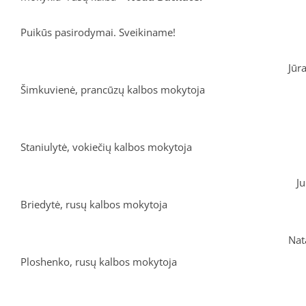
Puikūs pasirodymai. Sveikiname!
Jūrat
Šimkuvienė, prancūzų kalbos mokytoja
Daiv
Staniulytė, vokiečių kalbos mokytoja
Jurgit
Briedytė, rusų kalbos mokytoja
Natalij
Ploshenko, rusų kalbos mokytoja