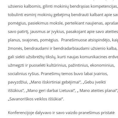
užsienio kalbomis, gilinti mokinių bendrąsias kompetencijas,
tobulinti esminį mokinių gebėjimą bendrauti kalbant apie sa
pomėgius, pasiekimus moksle, perteikiant naujienas, apraša
savo patirtį, jausmus ar įvykius, pasakojant apie savo ateities
planus, svajones, pomėgius. Pranešimuose atsispindėjo, kai
žmonės, bendraudami ir bendradarbiaudami užsienio kalba,
gali siekti užsibrėžtų tikslų, kurti naujas komunikacines erdve
užmegzti ir puoselėti kultūrinius, pažintinius, ekonominius,
socialinius ryšius. Pranešimų temos buvo labai įvairios,
pavyzdžiui, „Mano išskirtiniai gebėjimai“, „Gebu įveikti
iššūkius“, „Mano geri darbai Lietuvai“, „ Mano ateities planai“
„Savanoriškos veiklos iššūkiai“.
Konferencijoje dalyvavo ir savo vaizdo pranešimus pristatė