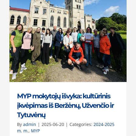
žygis
MYP mokytojų išvyka: kultūrinis
įkvėpimas iš Beržėnų, Užvenčio ir
Tytuvėnų
By
admin
|
2025-06-20
|
Categories:
2024-2025
m. m.
,
MYP