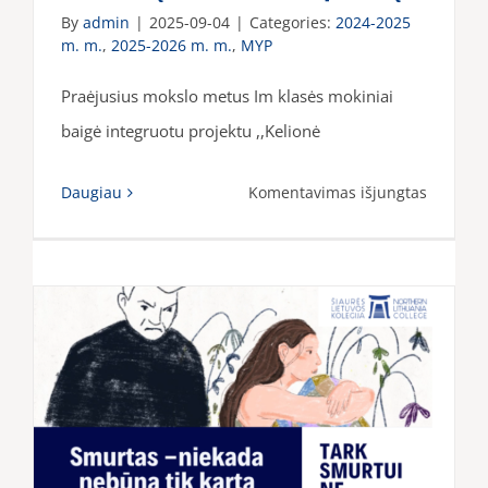
By
admin
|
2025-09-04
|
Categories:
2024-2025
m. m.
,
2025-2026 m. m.
,
MYP
Praėjusius mokslo metus Im klasės mokiniai
baigė integruotu projektu ,,Kelionė
įraše
Daugiau
Komentavimas išjungtas
MYP:
Integruo
projekta
vedanti
į
M.
K.
Čiurlion