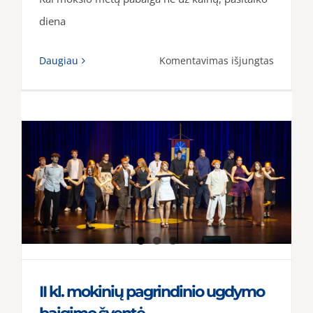
diena
įraše
Daugiau
Komentavimas išjungtas
Pamoka
ekskursi
„Literatū
Šiauliai“
II kl. mokinių pagrindinio ugdymo