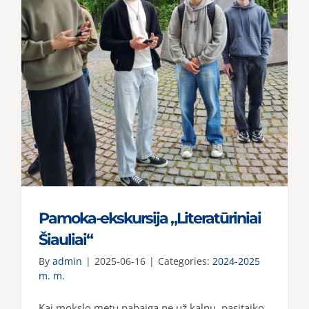
Pamoka-ekskursija „Literatūriniai
Šiauliai“
By
admin
|
2025-06-16
|
Categories:
2024-2025
m. m.
Kai mokslo metų pabaiga ne už kalnų, pasitaiko