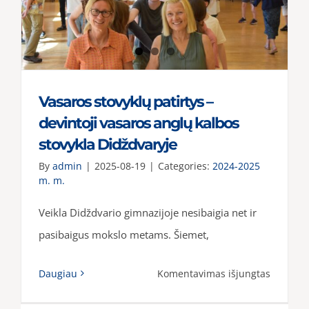
Vasaros stovyklų patirtys –
devintoji vasaros anglų kalbos
stovykla Didždvaryje
By
admin
|
2025-08-19
|
Categories:
2024-2025
m. m.
Veikla Didždvario gimnazijoje nesibaigia net ir
pasibaigus mokslo metams. Šiemet,
įraše
Daugiau
Komentavimas išjungtas
Vasaros