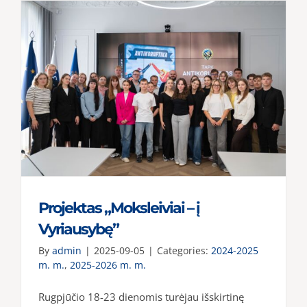
tarptaut
Erasmu
projekto
„STEAM
in
Action“
dalyviai
iš
Suomijo
Projektas „Moksleiviai – į
Vyriausybę”
By
admin
|
2025-09-05
|
Categories:
2024-2025
m. m.
,
2025-2026 m. m.
Rugpjūčio 18-23 dienomis turėjau išskirtinę