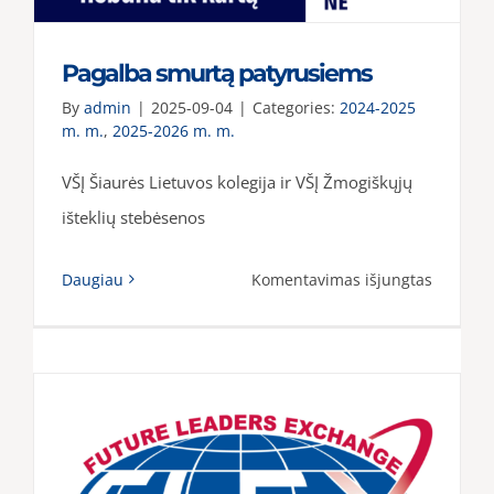
pasaulį
Pagalba smurtą patyrusiems
By
admin
|
2025-09-04
|
Categories:
2024-2025
m. m.
,
2025-2026 m. m.
VŠĮ Šiaurės Lietuvos kolegija ir VŠĮ Žmogiškųjų
išteklių stebėsenos
įraše
Daugiau
Komentavimas išjungtas
Pagalba
smurtą
patyrus