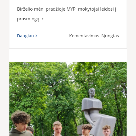
Birželio mėn. pradžioje MYP mokytojai leidosi į
prasmingą ir
įraše
Daugiau
Komentavimas išjungtas
MYP
mokytoj
išvyka:
kultūrin
įkvėpim
iš
Beržėnų
Užvenči
ir
Tytuvėn