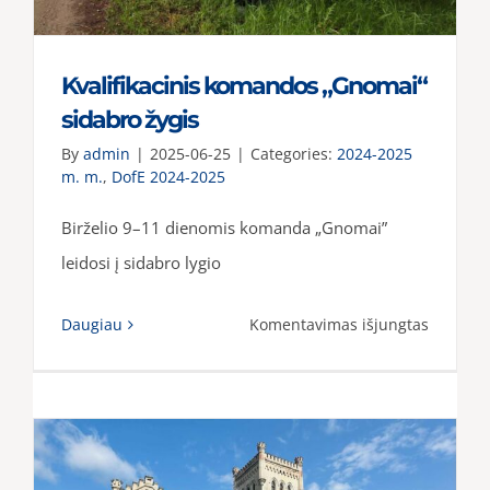
Kvalifikacinis komandos „Gnomai“
sidabro žygis
By
admin
|
2025-06-25
|
Categories:
2024-2025
m. m.
,
DofE 2024-2025
Birželio 9–11 dienomis komanda „Gnomai”
leidosi į sidabro lygio
įraše
Daugiau
Komentavimas išjungtas
Kvalifika
komand
„Gnomai
sidabro