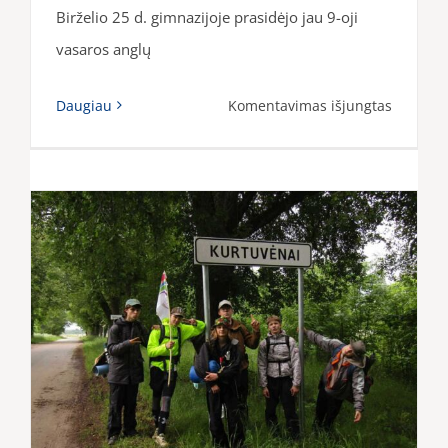
Birželio 25 d. gimnazijoje prasidėjo jau 9-oji
vasaros anglų
įraše
Daugiau
Komentavimas išjungtas
Anglų
k.
stovykla