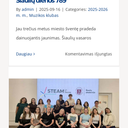
Šiaulių dienos 789
By
admin
|
2025-09-16
|
Categories:
2025-2026
m. m.
,
Muzikos klubas
Jau trečius metus miesto šventę pradeda
dainuojantis jaunimas. Šiaulių vasaros
įraše
Daugiau
Komentavimas išjungtas
Šiaulių
dienos
789