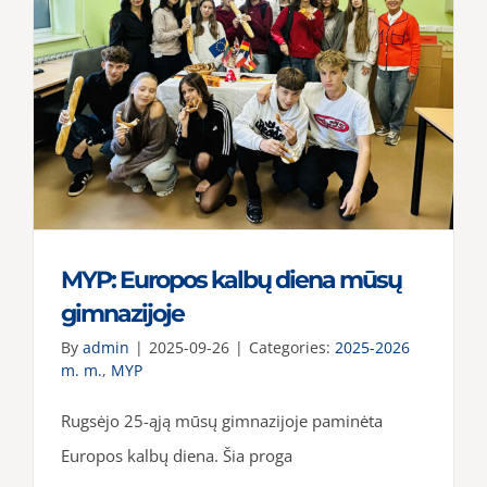
kuriame
kartu
‘25“
MYP: Europos kalbų diena mūsų
gimnazijoje
By
admin
|
2025-09-26
|
Categories:
2025-2026
m. m.
,
MYP
Rugsėjo 25-ąją mūsų gimnazijoje paminėta
Europos kalbų diena. Šia proga