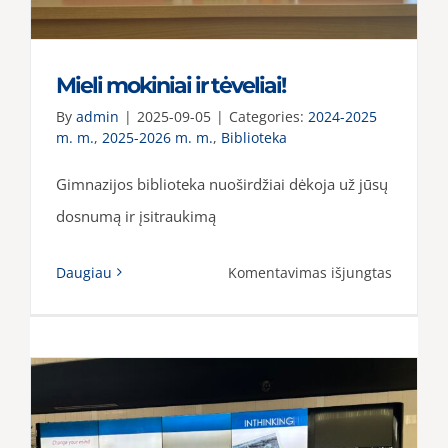
Mieli mokiniai ir tėveliai!
By
admin
|
2025-09-05
|
Categories:
2024-2025
m. m.
,
2025-2026 m. m.
,
Biblioteka
Gimnazijos biblioteka nuoširdžiai dėkoja už jūsų
dosnumą ir įsitraukimą
įraše
Daugiau
Komentavimas išjungtas
Mieli
mokinia
ir
tėveliai!