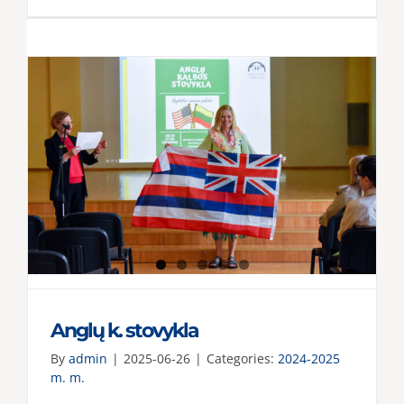
DofE
apdovan
Anglų k. stovykla
By
admin
|
2025-06-26
|
Categories:
2024-2025
m. m.