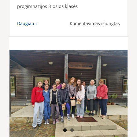
progimnazijos 8-osios klasės
įraše
Daugiau
Komentavimas išjungtas
„Šėltinio
kolektyv
šokėjų
kelionė
į
Ispaniją
šokis,
kultūra
ir
įspūdžia
tarptau