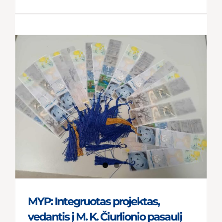
„InThink
mokyma
MYP: Integruotas projektas,
vedantis į M. K. Čiurlionio pasaulį