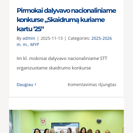
Pirmokai dalyvavo nacionaliniame
konkurse „Skaidrumą kuriame
kartu ‘25“
By
admin
|
2025-11-13
|
Categories:
2025-2026
m. m.
,
MYP
Im kl. mokiniai dalyvavo nacionaliniame STT
organizuotame skaidrumo konkurse
įraše
Daugiau
Komentavimas išjungtas
Pirmoka
dalyvav
naciona
konkurs
„Skaidr