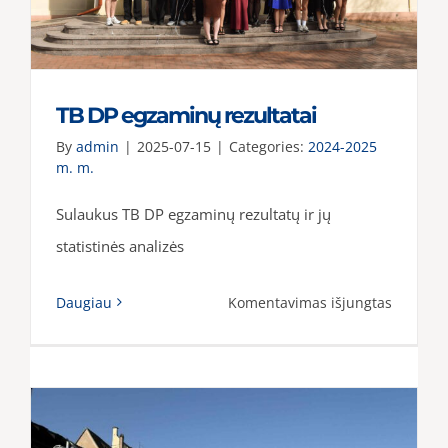
vasaros
atostog
stovykla
TB DP egzaminų rezultatai
By
admin
|
2025-07-15
|
Categories:
2024-2025
m. m.
Sulaukus TB DP egzaminų rezultatų ir jų
statistinės analizės
įraše
Daugiau
Komentavimas išjungtas
TB
DP
egzami
rezultat