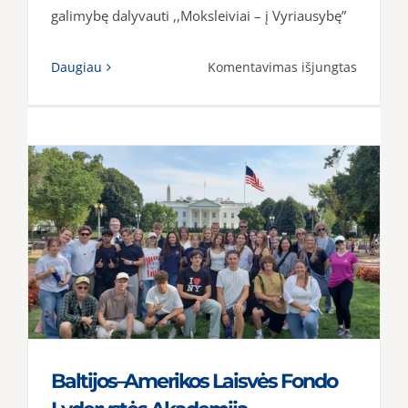
galimybę dalyvauti ,,Moksleiviai – į Vyriausybę”
įraše
Daugiau
Komentavimas išjungtas
Projekta
„Mokslei
–
į
Vyriausy
Baltijos–Amerikos Laisvės Fondo