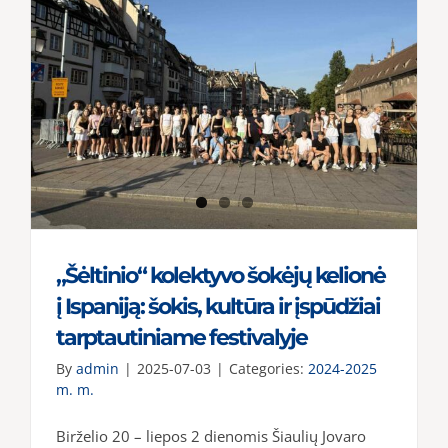
„Šėltinio“ kolektyvo šokėjų kelionė
į Ispaniją: šokis, kultūra ir įspūdžiai
tarptautiniame festivalyje
By
admin
|
2025-07-03
|
Categories:
2024-2025
m. m.
Birželio 20 – liepos 2 dienomis Šiaulių Jovaro