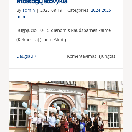
atostogų stovykla
By
admin
|
2025-08-19
|
Categories:
2024-2025
m. m.
Rugpjūčio 10-15 dienomis Raudsparnės kaime
(Kelmės raj.) jau dešimtą
įraše
Daugiau
Komentavimas išjungtas
„Magiqu
français
–
jubilieji
10-
oji
prancūz
kalbos