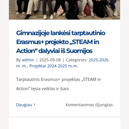
Gimnazijoje lankėsi tarptautinio
Erasmus+ projekto „STEAM in
Action“ dalyviai iš Suomijos
By
admin
|
2025-09-08
|
Categories:
2025-2026
m. m.
,
Projektai 2024-2025 m.m.
Tarptautinis Erasmus+ projektas „STEAM in
Action“ tęsia veiklas ir šiais
įraše
Daugiau
Komentavimas išjungtas
Gimnazi
lankėsi