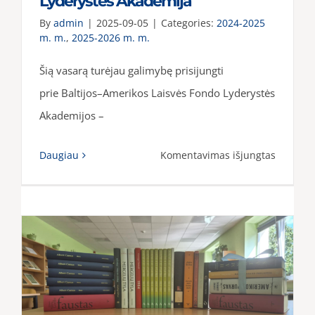
Lyderystės Akademija
By
admin
|
2025-09-05
|
Categories:
2024-2025
m. m.
,
2025-2026 m. m.
Šią vasarą turėjau galimybę prisijungti
prie Baltijos–Amerikos Laisvės Fondo Lyderystės
Akademijos –
įraše
Daugiau
Komentavimas išjungtas
Baltijos–
Ameriko
Laisvės
Fondo
Lyderyst
Akademi