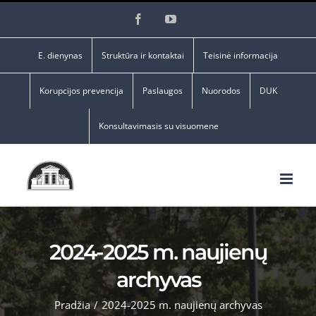
Skip
Facebook
YouTube
to
content
E. dienynas
Struktūra ir kontaktai
Teisinė informacija
Korupcijos prevencija
Paslaugos
Nuorodos
DUK
Konsultavimasis su visuomene
2024-2025 m. naujienų
archyvas
Pradžia
/
2024-2025 m. naujienų archyvas