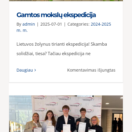
festivaly
Gamtos mokslų ekspedicija
By
admin
|
2025-07-01
|
Categories:
2024-2025
m. m.
Lietuvos žolynus tirianti ekspedicija! Skamba
solidžiai, tiesa? Tačiau ekspedicija ne
įraše
Daugiau
Komentavimas išjungtas
Gamtos
mokslų
ekspedic