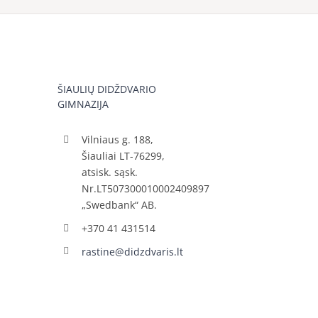
ŠIAULIŲ DIDŽDVARIO
GIMNAZIJA
Vilniaus g. 188,
Šiauliai LT-76299,
atsisk. sąsk.
Nr.LT507300010002409897
„Swedbank“ AB.
+370 41 431514
rastine@didzdvaris.lt