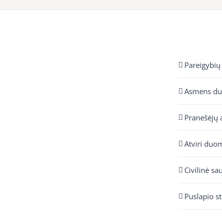
Pareigybių
Asmens d
Pranešėjų 
Atviri duo
Civilinė sa
Puslapio s