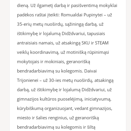
dieną. Už ilgametį darbą ir pasišventimą mokyklai
padėkos raštai įteikti: Romualdai Pupinytei – už
35-erių metų nuoširdų, sąžiningą darbą, už
ištikimybę ir lojalumą Didždvariui, tapusiais
antraisiais namais, už atsakingą SKU ir STEAM
veiklų koordinavimą, už motinišką rūpinimąsi
mokytojais ir mokiniais, geranorišką
bendradarbiavimą su kolegomis. Daivai
Trijonienei – už 30-ies metų nuoširdų, atsakingą
darbą, už ištikimybę ir lojalumą Didždvariui, už
gimnazijos kultūros puoselėjimą, iniciatyvumą,
kūrybiškumą organizuojant, vedant gimnazijos,
miesto ir šalies renginius, už geranorišką
bendradarbiavimą su kolegomis ir šiltą