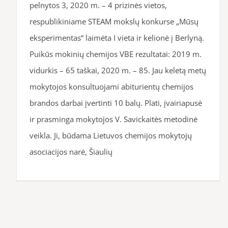
pelnytos 3, 2020 m. – 4 prizinės vietos,
respublikiniame STEAM mokslų konkurse „Mūsų
eksperimentas“ laimėta I vieta ir kelionė į Berlyną.
Puikūs mokinių chemijos VBE rezultatai: 2019 m.
vidurkis – 65 taškai, 2020 m. – 85. Jau keletą metų
mokytojos konsultuojami abiturientų chemijos
brandos darbai įvertinti 10 balų. Plati, įvairiapusė
ir prasminga mokytojos V. Savickaitės metodinė
veikla. Ji, būdama Lietuvos chemijos mokytojų
asociacijos narė, Šiaulių