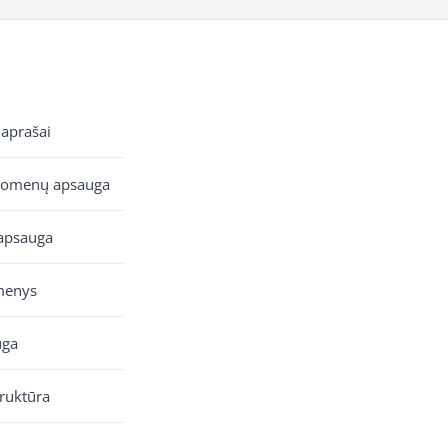
 aprašai
uomenų apsauga
apsauga
menys
uga
truktūra