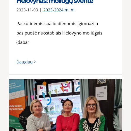
Helovynas: moliūgų šventė
2023-11-03
|
2023-2024 m. m.
Paskutinėmis spalio dienomis gimnazija
pasipuošė nuostabiais Helovyno moliūgais
(dabar
Daugiau