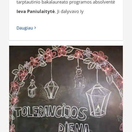
tarptautinio bakalaureato programos absolventė
Ieva Paniulaitytė
. Ji dalyvavo Iy
Daugiau