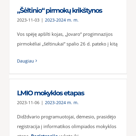
„Šėltinio“ pirmokų krikštynos
2023-11-03
|
2023-2024 m. m.
Vos spėję apšilti kojas, „Jovaro“ progimnazijos
pirmokėliai „šėltinukai“ spalio 26 d. pateko į kitą
Daugiau
LMIO mokyklos etapas
2023-11-06
|
2023-2024 m. m.
Didždvario programuotojai, dėmesio, prasidėjo
registracija į informatikos olimpiados mokyklos
etapą.
Registracija
vyksta iki