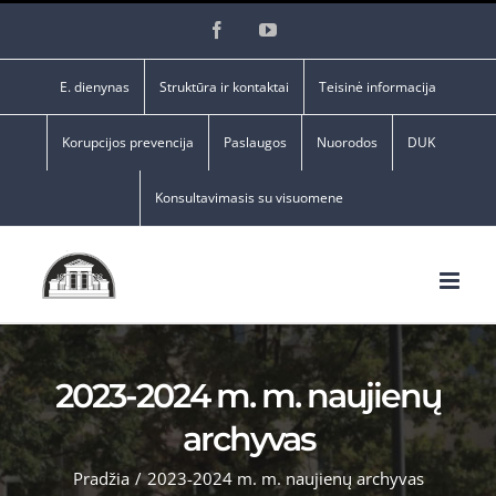
Skip
Facebook
YouTube
to
content
E. dienynas
Struktūra ir kontaktai
Teisinė informacija
Korupcijos prevencija
Paslaugos
Nuorodos
DUK
Konsultavimasis su visuomene
2023-2024 m. m. naujienų
archyvas
Pradžia
/
2023-2024 m. m. naujienų archyvas